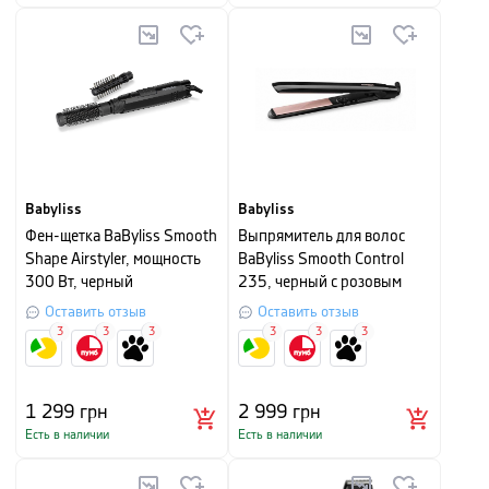
Babyliss
Babyliss
Фен-щетка BaByliss Smooth
Выпрямитель для волос
Shape Airstyler, мощность
BaByliss Smooth Control
300 Вт, черный
235, черный с розовым
Оставить отзыв
Оставить отзыв
3
3
3
3
3
3
1 299
грн
2 999
грн
Есть в наличии
Есть в наличии