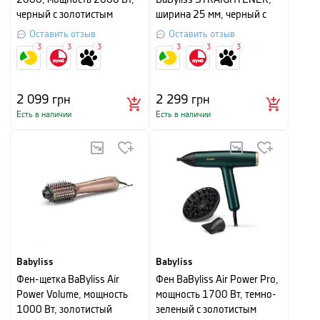
2000, мощность 2000 Вт,
BaByliss STRAIGHTENER,
черный с золотистым
ширина 25 мм, черный с
золотистым
Оставить отзыв
Оставить отзыв
3
3
3
3
3
3
2 099
грн
2 299
грн
Есть в наличии
Есть в наличии
Babyliss
Babyliss
Фен-щетка BaByliss Air
Фен BaByliss Air Power Pro,
Power Volume, мощность
мощность 1700 Вт, темно-
1000 Вт, золотистый
зеленый с золотистым