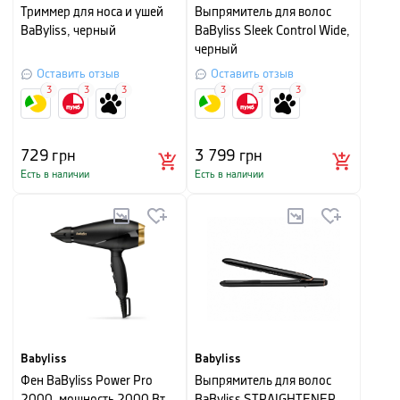
Триммер для носа и ушей
Выпрямитель для волос
BaByliss, черный
BaByliss Sleek Control Wide,
черный
Оставить отзыв
Оставить отзыв
3
3
3
3
3
3
729
грн
3 799
грн
Есть в наличии
Есть в наличии
Babyliss
Babyliss
Фен BaByliss Power Pro
Выпрямитель для волос