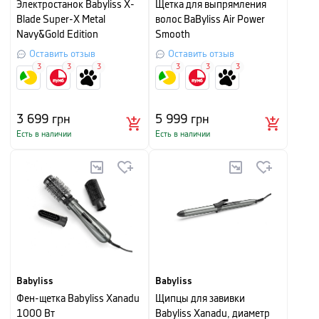
Электростанок Babyliss X-
Щетка для выпрямления
Blade Super-X Metal
волос BaByliss Air Power
Navy&Gold Edition
Smooth
Оставить отзыв
Оставить отзыв
3
3
3
3
3
3
3 699
грн
5 999
грн
Есть в наличии
Есть в наличии
Babyliss
Babyliss
Фен-щетка Babyliss Xanadu
Щипцы для завивки
1000 Вт
Babyliss Xanadu, диаметр