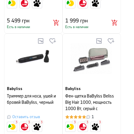
5 499
грн
1 999
грн
Есть в наличии
Есть в наличии
Babyliss
Babyliss
Триммер для носа, ушей и
Фен-щетка BaByliss Beliss
бровей BaByliss, черный
Big Hair 1000, мощность
1000 Вт, серый с
фиолетовым
Оставить отзыв
1
3
3
3
3
3
3