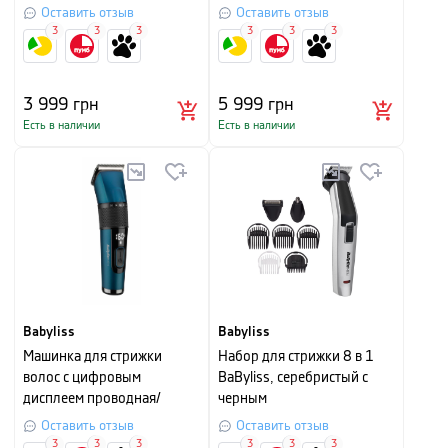
Оставить отзыв
Оставить отзыв
3
3
3
3
3
3
3 999
грн
5 999
грн
Есть в наличии
Есть в наличии
Babyliss
Babyliss
Машинка для стрижки
Набор для стрижки 8 в 1
волос с цифровым
BaByliss, серебристый с
дисплеем проводная/
черным
беспроводная Babyliss,
Оставить отзыв
Оставить отзыв
синий с черным
3
3
3
3
3
3