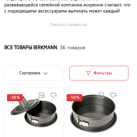
развивающейся семейной компании искренне считают, что
с подходящими аксессуарами выпекать может каждый!
Birkmann позиционирует выпечку, как модную современную
тему, доказывая это наличием миллионов поклонников во
Показать полностью
всем мире.
ВСЕ ТОВАРЫ
BIRKMANN
36
товаров
Cортировка
Фильтры
-
30
%
-
50
%