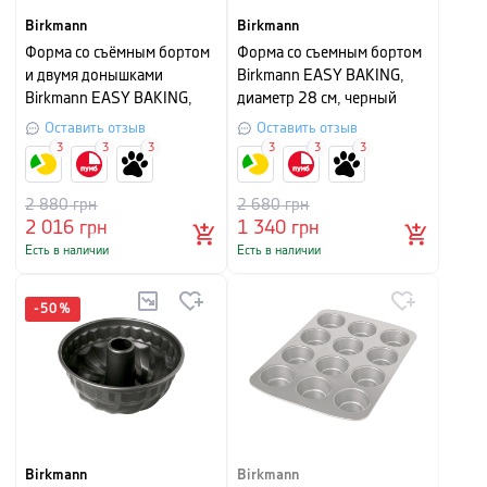
Birkmann
Birkmann
Форма со съёмным бортом
Форма со съемным бортом
и двумя донышками
Birkmann EASY BAKING,
Birkmann EASY BAKING,
диаметр 28 см, черный
диаметр 26 см, черный
Оставить отзыв
Оставить отзыв
3
3
3
3
3
3
2 880
грн
2 680
грн
2 016
грн
1 340
грн
Есть в наличии
Есть в наличии
-
50
%
Birkmann
Birkmann