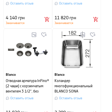
клапана-автомата, satin
Оставить отзыв
Оставить отзыв
platinum
4 140
грн
11 820
грн
Заканчивается
Заканчивается
Blanco
Blanco
Отводная арматура InFino®
Коландер
(2 чаши) с корзинчатым
многофункциональный
вентилем 3 1/2", без
BLANCO SONA
клапана-автомата, satin
Оставить отзыв
Оставить отзыв
dark steel