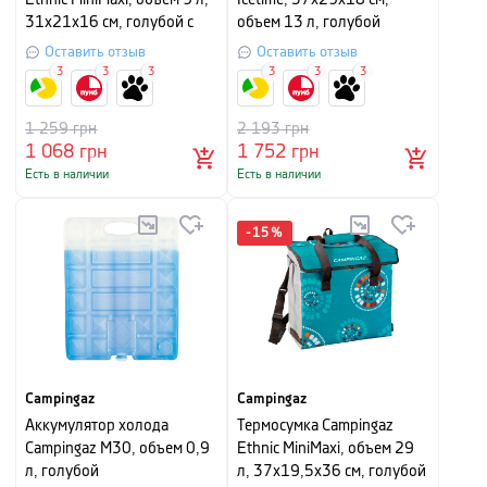
Ethnic MiniMaxi, объем 9 л,
Icetime, 37х29х18 см,
31х21х16 см, голубой с
объем 13 л, голубой
рисунком
Оставить отзыв
Оставить отзыв
3
3
3
3
3
3
1 259
грн
2 193
грн
1 068
грн
1 752
грн
Есть в наличии
Есть в наличии
-
15
%
Campingaz
Campingaz
Аккумулятор холода
Термосумка Campingaz
Campingaz M30, объем 0,9
Ethnic MiniMaxi, объем 29
л, голубой
л, 37х19,5х36 см, голубой