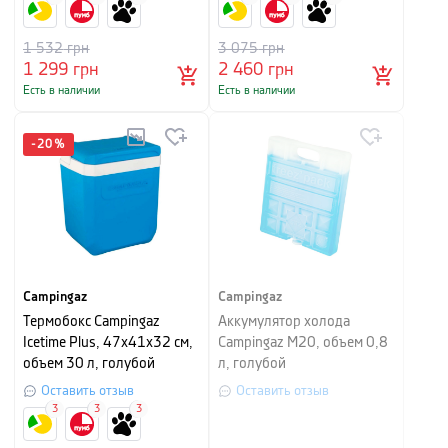
1 532
грн
3 075
грн
1 299
грн
2 460
грн
Есть в наличии
Есть в наличии
-
20
%
Campingaz
Campingaz
Термобокс Campingaz
Аккумулятор холода
Icetime Plus, 47х41х32 см,
Campingaz M20, объем 0,8
объем 30 л, голубой
л, голубой
Оставить отзыв
Оставить отзыв
3
3
3