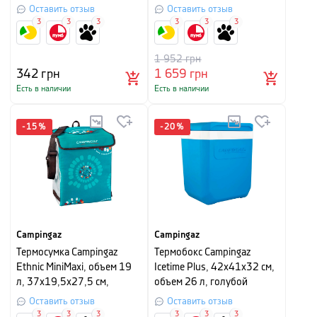
с рисунком
Оставить отзыв
Оставить отзыв
3
3
3
3
3
3
1 952
грн
342
грн
1 659
грн
Есть в наличии
Есть в наличии
-
15
%
-
20
%
Campingaz
Campingaz
Термосумка Campingaz
Термобокс Campingaz
Ethnic MiniMaxi, объем 19
Icetime Plus, 42х41х32 см,
л, 37х19,5х27,5 см,
объем 26 л, голубой
голубой с рисунком
Оставить отзыв
Оставить отзыв
3
3
3
3
3
3