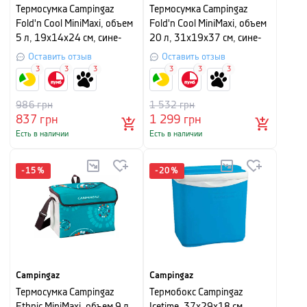
Термосумка Campingaz
Термосумка Campingaz
Fold'n Cool MiniMaxi, объем
Fold'n Cool MiniMaxi, объем
5 л, 19х14х24 см, сине-
20 л, 31х19х37 см, сине-
бежевый
бежевый
Оставить отзыв
Оставить отзыв
3
3
3
3
3
3
986
грн
1 532
грн
837
грн
1 299
грн
Есть в наличии
Есть в наличии
-
15
%
-
20
%
Campingaz
Campingaz
Термосумка Campingaz
Термобокс Campingaz