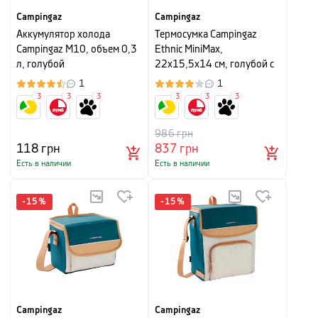
Campingaz
Campingaz
Аккумулятор холода
Термосумка Campingaz
Campingaz M10, объем 0,3
Ethnic MiniMax,
л, голубой
22х15,5х14 см, голубой с
рисунком
1
1
3
3
3
3
3
3
986
грн
118
грн
837
грн
Есть в наличии
Есть в наличии
-
15
%
-
15
%
Campingaz
Campingaz