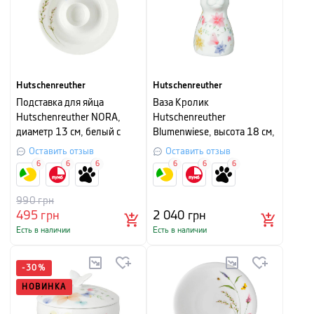
Hutschenreuther
Hutschenreuther
Подставка для яйца
Ваза Кролик
Hutschenreuther NORA,
Hutschenreuther
диаметр 13 см, белый с
Blumenwiese, высота 18 см,
рисунком
белый с рисунком
Оставить отзыв
Оставить отзыв
6
6
6
6
6
6
990
грн
495
грн
2 040
грн
Есть в наличии
Есть в наличии
-
30
%
НОВИНКА