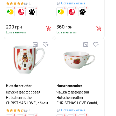
33х33 см, белый с красным
диаметр 15 см, белый с
1
Оставить отзыв
рисунком
3
3
3
3
3
3
290
грн
360
грн
Есть в наличии
Есть в наличии
Hutschenreuther
Hutschenreuther
Кружка фарфоровая
Чашка фарфоровая
Hutschenreuther
Hutschenreuther
CHRISTMAS LOVE, объем
CHRISTMAS LOVE Combi,
0,4 л, белый с красным
объем 0,26 л, белый с
1
Оставить отзыв
рисунком
3
3
3
3
3
3