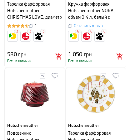
Тарелка фарфоровая
Кружка фарфоровая
Hutschenreuther
Hutschenreuther NORA,
CHRISTMAS LOVE, диаметр
объем 0,4 л, белый с
22 см, белый с рисунком
рисунком
1
Оставить отзыв
3
3
3
6
6
6
580
грн
1 050
грн
Есть в наличии
Есть в наличии
Hutschenreuther
Hutschenreuther
Подсвечник
Тарелка фарфоровая