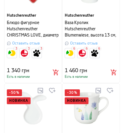
Hutschenreuther
Hutschenreuther
Блюдо фигурное
Ваза Кролик
Hutschenreuther
Hutschenreuther
CHRISTMAS LOVE, диаметр
Blumenwiese, высота 13 см,
20 см, белый с красным
белый с рисунком
Оставить отзыв
Оставить отзыв
3
3
3
6
6
6
1 340
грн
1 460
грн
Есть в наличии
Есть в наличии
-
50
%
-
30
%
НОВИНКА
НОВИНКА