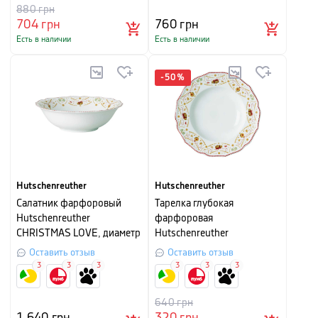
880
грн
704
грн
760
грн
Есть в наличии
Есть в наличии
-
50
%
Hutschenreuther
Hutschenreuther
Салатник фарфоровый
Тарелка глубокая
Hutschenreuther
фарфоровая
CHRISTMAS LOVE, диаметр
Hutschenreuther
23 см, белый с рисунком
CHRISTMAS LOVE, диаметр
Оставить отзыв
Оставить отзыв
23 см, белый с рисунком
3
3
3
3
3
3
640
грн
1 640
грн
320
грн