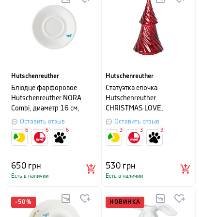
Hutschenreuther
Hutschenreuther
Блюдце фарфоровое
Cтатуэтка елочка
Hutschenreuther NORA
Hutschenreuther
Combi, диаметр 16 см,
CHRISTMAS LOVE,
белый с рисунком
11,4х6,3х6,3 см, красный
Оставить отзыв
Оставить отзыв
6
6
6
3
3
3
650
грн
530
грн
Есть в наличии
Есть в наличии
-
50
%
НОВИНКА