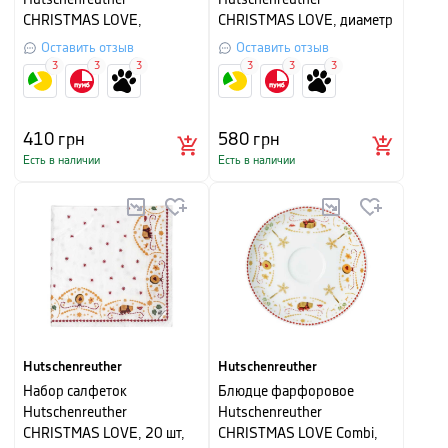
Hutschenreuther
Hutschenreuther
CHRISTMAS LOVE,
CHRISTMAS LOVE, диаметр
5х6,9х6,9 см, красный
22 см, белый с бежевым
Оставить отзыв
Оставить отзыв
3
3
3
3
3
3
410
грн
580
грн
Есть в наличии
Есть в наличии
Hutschenreuther
Hutschenreuther
Набор салфеток
Блюдце фарфоровое
Hutschenreuther
Hutschenreuther
CHRISTMAS LOVE, 20 шт,
CHRISTMAS LOVE Combi,