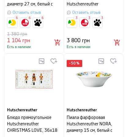
диаметр 27 см, белый с
Hutschenreuther
рисунком
CHRISTMAS LOVE, объем
Оставить отзыв
Оставить отзыв
0,7 л, белый с рисунком
6
6
6
3
3
3
1 380
грн
1 104
грн
3 800
грн
Есть в наличии
Есть в наличии
-
50
%
Hutschenreuther
Hutschenreuther
Блюдо прямоугольное
Пиала фарфоровая
Hutschenreuther
Hutschenreuther NORA,
CHRISTMAS LOVE, 36х18
диаметр 15 см, белый с