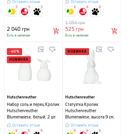
см, белый с рисунком
рисунком
Оставить отзыв
Оставить отзыв
3
3
3
6
6
6
1 050
грн
2 040
грн
525
грн
Есть в наличии
Есть в наличии
-
40
%
НОВИНКА
НОВИНКА
Hutschenreuther
Hutschenreuther
Набор соль и перец Кролик
Статуэтка Кролик
Hutschenreuther
Hutschenreuther
Blumenwiese, белый, 2 шт
Blumenwiese, высота 9 см,
белый
Оставить отзыв
Оставить отзыв
6
6
6
6
6
6