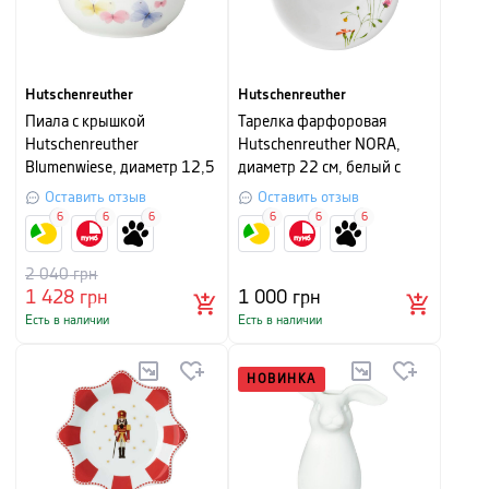
Hutschenreuther
Hutschenreuther
Пиала с крышкой
Тарелка фарфоровая
Hutschenreuther
Hutschenreuther NORA,
Blumenwiese, диаметр 12,5
диаметр 22 см, белый с
см, белый с рисунком
рисунком
Оставить отзыв
Оставить отзыв
6
6
6
6
6
6
2 040
грн
1 428
грн
1 000
грн
Есть в наличии
Есть в наличии
НОВИНКА