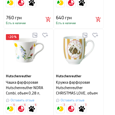
760
грн
640
грн
Есть в наличии
Есть в наличии
-
20
%
Hutschenreuther
Hutschenreuther
Чашка фарфоровая
Кружка фарфоровая
Hutschenreuther NORA
Hutschenreuther
Combi, объем 0,28 л,
CHRISTMAS LOVE, объем
белый с рисунком
0,4 л, белый с бежевым
Оставить отзыв
Оставить отзыв
6
6
6
3
3
3