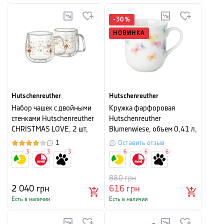
-
30
%
НОВИНКА
Hutschenreuther
Hutschenreuther
Набор чашек с двойными
Кружка фарфоровая
стенками Hutschenreuther
Hutschenreuther
CHRISTMAS LOVE, 2 шт,
Blumenwiese, объем 0,41 л,
объем 0,22 л, прозрачный
белый с рисунком
1
Оставить отзыв
с рисунком
3
3
3
6
6
6
880
грн
2 040
грн
616
грн
Есть в наличии
Есть в наличии