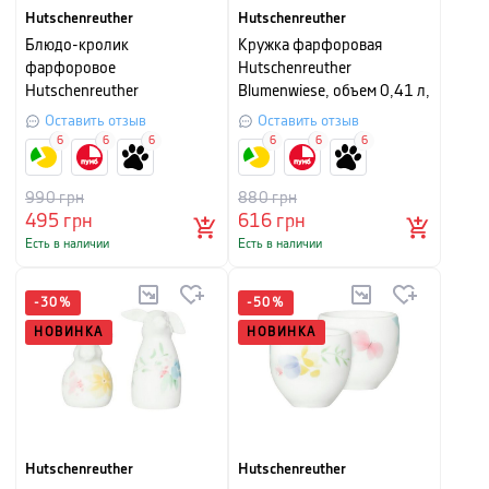
Hutschenreuther
Hutschenreuther
Блюдо-кролик
Кружка фарфоровая
фарфоровое
Hutschenreuther
Hutschenreuther
Blumenwiese, объем 0,41 л,
Blumenwiese, 19х14 см,
белый с рисунком
Оставить отзыв
Оставить отзыв
белый
6
6
6
6
6
6
990
грн
880
грн
495
грн
616
грн
Есть в наличии
Есть в наличии
-
30
%
-
50
%
НОВИНКА
НОВИНКА
Hutschenreuther
Hutschenreuther