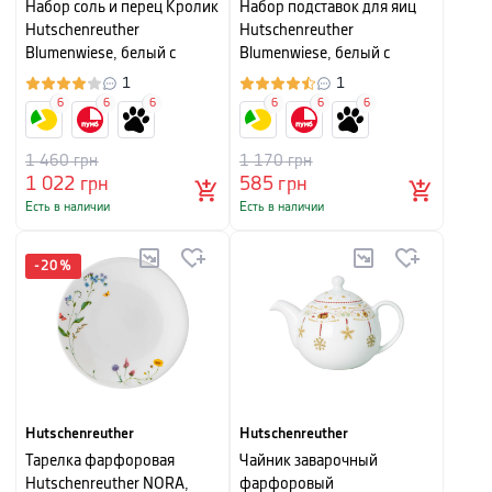
Набор соль и перец Кролик
Набор подставок для яиц
Hutschenreuther
Hutschenreuther
Blumenwiese, белый с
Blumenwiese, белый с
рисунком, 2 шт
рисунком, 2 шт
1
1
6
6
6
6
6
6
1 460
грн
1 170
грн
1 022
грн
585
грн
Есть в наличии
Есть в наличии
-
20
%
Hutschenreuther
Hutschenreuther
Тарелка фарфоровая
Чайник заварочный
Hutschenreuther NORA,
фарфоровый