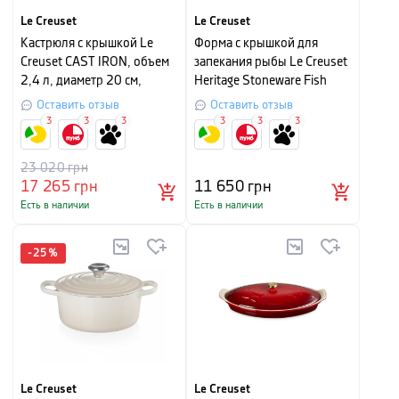
Le Creuset
Le Creuset
Кастрюля с крышкой Le
Форма с крышкой для
Creuset CAST IRON, объем
запекания рыбы Le Creuset
2,4 л, диаметр 20 см,
Heritage Stoneware Fish
гранат
Baker, объем 1,6 л
Оставить отзыв
Оставить отзыв
3
3
3
3
3
3
23 020
грн
17 265
грн
11 650
грн
Есть в наличии
Есть в наличии
-
25
%
Le Creuset
Le Creuset