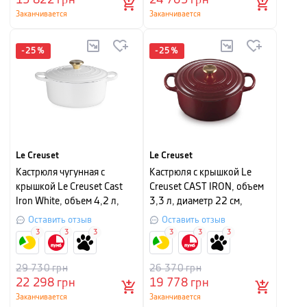
Заканчивается
Заканчивается
-
25
%
-
25
%
Le Creuset
Le Creuset
Кастрюля чугунная с
Кастрюля с крышкой Le
крышкой Le Creuset Cast
Creuset CAST IRON, объем
Iron White, объем 4,2 л,
3,3 л, диаметр 22 см,
диаметр 24 см
гранат
Оставить отзыв
Оставить отзыв
3
3
3
3
3
3
29 730
грн
26 370
грн
22 298
грн
19 778
грн
Заканчивается
Заканчивается