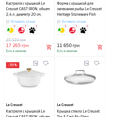
Кастрюля с крышкой Le
Форма с крышкой для
Creuset CAST IRON, объем
запекания рыбы Le Creuset
2,4 л, диаметр 20 см,
Heritage Stoneware Fish
меренга
Baker White, длина 34 см,
Оставить отзыв
Оставить отзыв
объем 1,6 л
3
3
3
3
3
3
23 020
грн
17 265
грн
11 650
грн
Есть в наличии
Есть в наличии
-
30
%
Le Creuset
Le Creuset
Кастрюля с крышкой Le
Крышка стекло Le Creuset