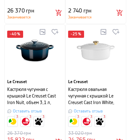
26 370
грн
2 740
грн
Заканчивается
Заканчивается
-
40
%
-
25
%
Le Creuset
Le Creuset
Кастрюля чугунная с
Кастрюля овальная
крышкой Le Creuset Cast
чугунная с крышкой Le
Iron Nuit, объем 3,1 л,
Creuset Cast Iron White,
диаметр 22 см
объем 4,7 л, диаметр 29 см
Оставить отзыв
Оставить отзыв
3
3
3
3
3
3
26 370
грн
33 020
грн
15 822
грн
24 765
грн