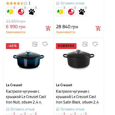
Baker, длина 34 см, объем
1
Оставить отзыв
1,6 л
3
3
3
3
3
3
11 650
грн
6 990
грн
28 840
грн
Заканчивается
Заканчивается
-
40
%
НОВИНКА
Le Creuset
Le Creuset
Кастрюля чугунная с
Кастрюля чугунная с
крышкой Le Creuset Cast
крышкой Le Creuset Cast
Iron Nuit, объем 2,4 л,
Iron Satin Black, объем 2,4
диаметр 20 см
л, диаметр 20 см
Оставить отзыв
Оставить отзыв
3
3
3
3
3
3