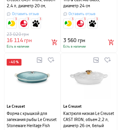
Creuset CAST IRON, объем
Tns & Cast Alu Glass,
2,4 л, диаметр 20 см,
диаметр 24 см
белый
Оставить отзыв
Оставить отзыв
3
3
3
3
3
3
23 020
грн
16 114
грн
3 560
грн
Есть в наличии
Есть в наличии
-
40
%
Le Creuset
Le Creuset
Форма с крышкой для
Кастрюля низкая Le Creuset
запекания рыбы Le Creuset
CAST IRON, объем 2,2 л,
Stoneware Heritage Fish
диаметр 26 см, белый