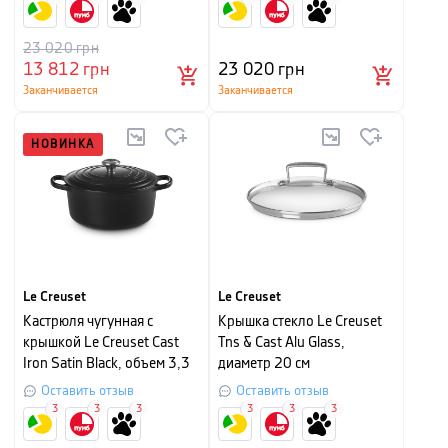
23 020
грн
13 812
грн
23 020
грн
Заканчивается
Заканчивается
НОВИНКА
Le Creuset
Le Creuset
Кастрюля чугунная с
Крышка стекло Le Creuset
крышкой Le Creuset Cast
Tns & Cast Alu Glass,
Iron Satin Black, объем 3,3
диаметр 20 см
л, диаметр 22 см
Оставить отзыв
Оставить отзыв
3
3
3
3
3
3