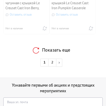
чугунная с крышкой Le
крышкой Le Creuset Cast
Creuset Cast Iron Berry,
Iron Pumpkin Casserole
объем 6,3 л, диаметр 31 см
White, объем 3,7 л,
Оставить отзыв
Оставить отзыв
диаметр 24 см
Нет в наличии
Нет в наличии
Показать еще
1
2
Узнавайте первыми об акциях и предстоящих
мероприятиях