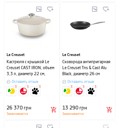
Le Creuset
Le Creuset
Кастрюля с крышкой Le
Сковорода антипригарная
Creuset CAST IRON, объем
Le Creuset Tns & Cast Alu
3,3 л, диаметр 22 см,
Black, диаметр 26 см
меренга
Оставить отзыв
Оставить отзыв
3
3
3
3
3
3
26 370
грн
13 290
грн
Заканчивается
Заканчивается