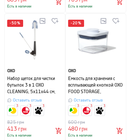
Есть в наличии
Есть в наличии
-
50
%
-
20
%
OXO
OXO
Набор щеток для чистки
Емкость для хранения с
бутылок 3 в 1 OXO
всплывающей кнопкой OXO
CLEANING, 5х11х44 см,
FOOD STORAGE,
черный, 3 предмета
10,5х10,5х8 см, объем 0,4
Оставить отзыв
Оставить отзыв
л, прозрачный с белым
3
3
3
3
3
3
825
грн
600
грн
413
грн
480
грн
Есть в наличии
Есть в наличии