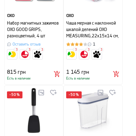
OXO
OXO
Набор магнитных зажимов
Чаша мерная с наклонной
OXO GOOD GRIPS,
шкалой делений OXO
разноцветный, 4 шт
MEASURING,22х15х14 см,
прозрачный
Оставить отзыв
1
3
3
3
3
3
3
815
грн
1 145
грн
Есть в наличии
Есть в наличии
-
50
%
-
50
%