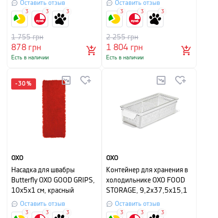
прозрачный
Оставить отзыв
Оставить отзыв
3
3
3
3
3
3
1 755
грн
2 255
грн
878
грн
1 804
грн
Есть в наличии
Есть в наличии
-
30
%
OXO
OXO
Насадка для швабры
Контейнер для хранения в
Butterfly OXO GOOD GRIPS,
холодильнике OXO FOOD
10х5х1 см, красный
STORAGE, 9,2х37,5х15,1
см, белый
Оставить отзыв
Оставить отзыв
3
3
3
3
3
3