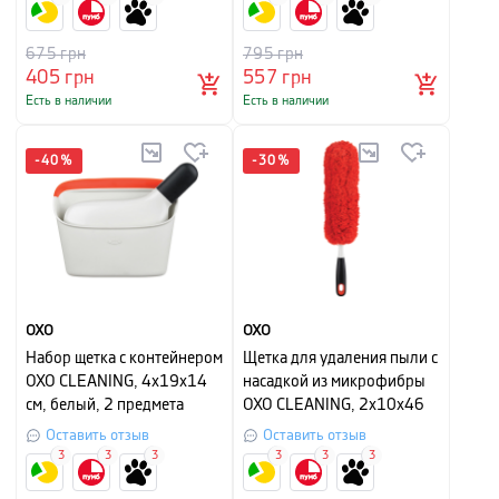
675
грн
795
грн
405
грн
557
грн
Есть в наличии
Есть в наличии
-
40
%
-
30
%
OXO
OXO
Набор щетка с контейнером
Щетка для удаления пыли с
OXO CLEANING, 4х19х14
насадкой из микрофибры
см, белый, 2 предмета
OXO CLEANING, 2х10х46
см, красный
Оставить отзыв
Оставить отзыв
3
3
3
3
3
3