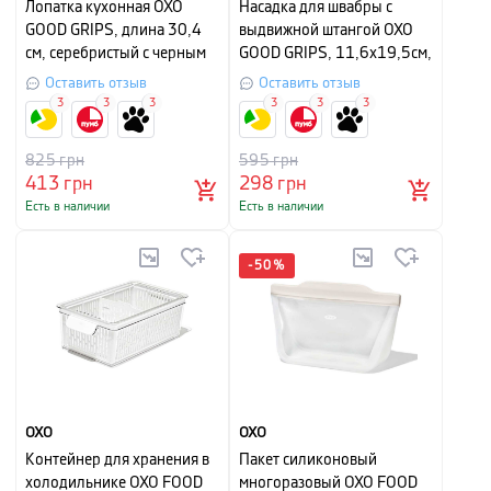
Лопатка кухонная OXO
Насадка для швабры с
GOOD GRIPS, длина 30,4
выдвижной штангой OXO
см, серебристый с черным
GOOD GRIPS, 11,6х19,5см,
красный
Оставить отзыв
Оставить отзыв
3
3
3
3
3
3
825
грн
595
грн
413
грн
298
грн
Есть в наличии
Есть в наличии
-
50
%
OXO
OXO
Контейнер для хранения в
Пакет силиконовый
холодильнике OXO FOOD
многоразовый OXO FOOD