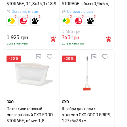
STORAGE, 11,8х35,1х18,9
STORAGE, объем 0,946 л,
см, белый
прозрачный
Оставить отзыв
Оставить отзыв
3
3
3
3
3
3
1 485
грн
1 925
грн
743
грн
Есть в наличии
Есть в наличии
-
50
%
-
20
%
OXO
OXO
Пакет силиконовый
Швабра для пола с
многоразовый OXO FOOD
отжимом OXO GOOD GRIPS,
STORAGE, объем 1,8 л,
127х6х28 см