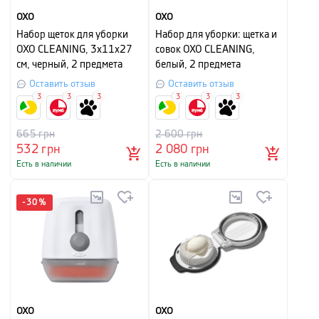
OXO
OXO
Набор щеток для уборки
Набор для уборки: щетка и
OXO CLEANING, 3х11х27
совок OXO CLEANING,
см, черный, 2 предмета
белый, 2 предмета
Оставить отзыв
Оставить отзыв
3
3
3
3
3
3
665
грн
2 600
грн
532
грн
2 080
грн
Есть в наличии
Есть в наличии
-
30
%
OXO
OXO