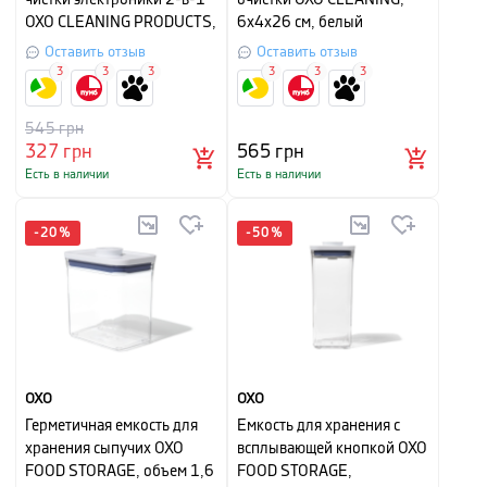
чистки электроники 2-в-1
очистки OXO CLEANING,
OXO CLEANING PRODUCTS,
6х4х26 см, белый
серый с красным
Оставить отзыв
Оставить отзыв
3
3
3
3
3
3
545
грн
327
грн
565
грн
Есть в наличии
Есть в наличии
-
20
%
-
50
%
OXO
OXO
Герметичная емкость для
Емкость для хранения с
хранения сыпучих OXO
всплывающей кнопкой OXO
FOOD STORAGE, объем 1,6
FOOD STORAGE,