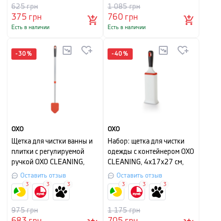
625
грн
1 085
грн
375
грн
760
грн
Есть в наличии
Есть в наличии
-
30
%
-
40
%
OXO
OXO
Щетка для чистки ванны и
Набор: щетка для чистки
плитки с регулируемой
одежды с контейнером OXO
ручкой OXO CLEANING,
CLEANING, 4х17х27 см,
красный
белый, 2 предмета
Оставить отзыв
Оставить отзыв
3
3
3
3
3
3
975
грн
1 175
грн
683
грн
705
грн