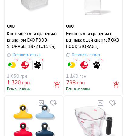
OXO
OXO
Контейнер для хранения с
Емкость для хранения с
клапаном OXO FOOD
всплывающей кнопкой OXO
STORAGE, 19х21х15 см,
FOOD STORAGE,
белый
16х10,5х32 см, объем 3,5
Оставить отзыв
Оставить отзыв
л, прозрачный с белым
3
3
3
3
3
3
1 650
грн
1 140
грн
1 320
грн
798
грн
Есть в наличии
Есть в наличии