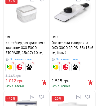
-
30
%
OXO
OXO
Контейнер для хранения с
Овощерезка-мандолина
клапаном OXO FOOD
OXO GOOD GRIPS, 35x13x6
STORAGE, 15х17х10 см,
см, белый
белый
Оставить отзыв
Оставить отзыв
3
3
3
3
3
3
1 445
грн
1 012
грн
1 515
грн
Есть в наличии
Есть в наличии
-
40
%
-
20
%