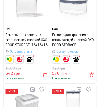
OXO
OXO
Емкость для хранения с
Емкость для хранения с
всплывающей кнопкой OXO
всплывающей кнопкой OXO
FOOD STORAGE, 16х16х16
FOOD STORAGE,
см, объем 2,6 л,
16х10,5х8 см, объем 0,6 л,
Оставить отзыв
Оставить отзыв
прозрачный с белым
прозрачный с белым
3
3
3
3
3
3
1 070
грн
720
грн
642
грн
576
грн
Есть в наличии
Есть в наличии
-
20
%
-
30
%