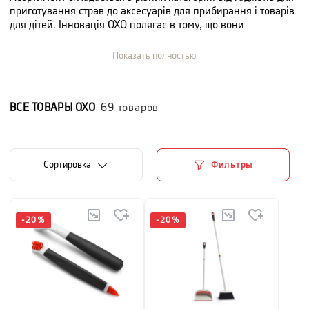
приготування страв до аксесуарів для прибирання і товарів
для дітей. Інновація OXO полягає в тому, що вони
запропонували ергономічні ручки й продуманий дизайн,
які максимально спрощували повсякденні завдання та
Показать полностью
домашні клопоти.
ВСЕ ТОВАРЫ
OXO
69
товаров
Cортировка
Фильтры
-
20
%
-
20
%