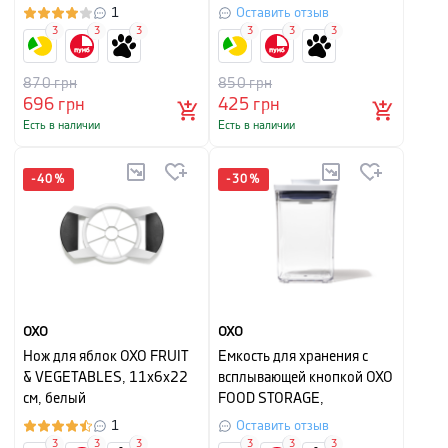
л, прозрачный с белым
10,5х10,5х24 см, объем
1
Оставить отзыв
1,6 л, прозрачный с белым
3
3
3
3
3
3
870
грн
850
грн
696
грн
425
грн
Есть в наличии
Есть в наличии
-
40
%
-
30
%
OXO
OXO
Нож для яблок OXO FRUIT
Емкость для хранения с
& VEGETABLES, 11х6х22
всплывающей кнопкой OXO
см, белый
FOOD STORAGE,
10,5х10,5х16 см, объем 1
1
Оставить отзыв
л, прозрачный с белым
3
3
3
3
3
3