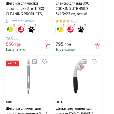
Щеточка для чистки
Слайсер для яиц OXO
электроники 2-в-1 OXO
COOKING UTENSILS,
CLEANING PRODUCTS,
3х13х27 см, белый
серый с красным
Оставить отзыв
1
3
3
3
3
3
3
765
грн
536
грн
795
грн
Есть в наличии
Есть в наличии
-
40
%
OXO
OXO
Щеточка длинная для
Щетка треугольная для