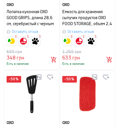
OXO
OXO
Лопатка кухонная OXO
Емкость для хранения
GOOD GRIPS, длина 28,6
сыпучих продуктов OXO
см, серебристый с черным
FOOD STORAGE, объем 2,4
л, прозрачный с белым
Оставить отзыв
Оставить отзыв
3
3
3
3
3
3
695
грн
1 265
грн
348
грн
633
грн
Есть в наличии
Есть в наличии
-
50
%
-
50
%
OXO
OXO