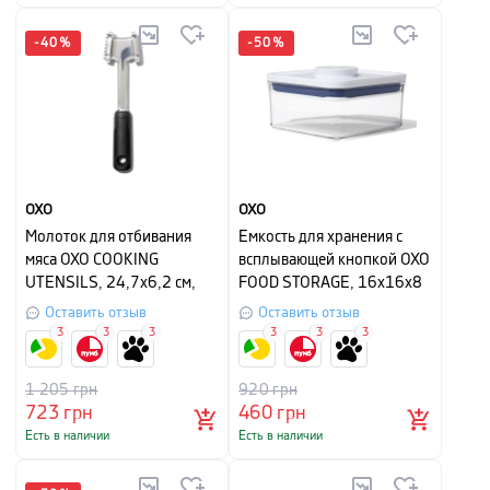
-
40
%
-
50
%
OXO
OXO
Молоток для отбивания
Емкость для хранения с
мяса OXO COOKING
всплывающей кнопкой OXO
UTENSILS, 24,7х6,2 см,
FOOD STORAGE, 16х16х8
серебристый
см, объем 1,1 л,
Оставить отзыв
Оставить отзыв
прозрачный с белым
3
3
3
3
3
3
1 205
грн
920
грн
723
грн
460
грн
Есть в наличии
Есть в наличии