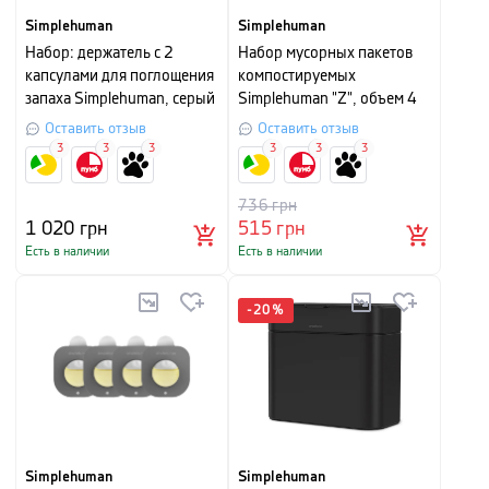
Бренд осознает: все, что он производит, влияет на
Simplehuman
Simplehuman
окружающую среду, поэтому производит только те продукты,
Набор: держатель с 2
Набор мусорных пакетов
которые действительно нужны людям и ценятся ежедневно
капсулами для поглощения
компостируемых
в течение многих лет. Их цель ─ улучшать жизнь, а не
запаха Simplehuman, серый
Simplehuman "Z", объем 4
кормить свалки. Simplehuman постоянно ищет способы
л, 30 шт, белый
Оставить отзыв
Оставить отзыв
использования меньше ресурсов без ущерба для качества
3
3
3
3
3
3
продукции, создавая товары для переработки,
компостирования и повторного использования.
736
грн
1 020
грн
515
грн
Есть в наличии
Есть в наличии
-
20
%
Simplehuman
Simplehuman