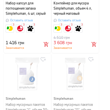
Набор капсул для
Контейнер для мусора
поглощения запаха
Simplehuman, объем 4 л,
Simplehuman, 4 шт, серый
черный матовый
Оставить отзыв
Оставить отзыв
3
3
3
3
3
3
4 510
грн
1 416
грн
3 608
грн
Заканчивается
Заканчивается
Simplehuman
Simplehuman
Набор мусорных пакетов
Набор мусорных пакетов