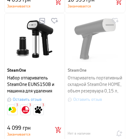
Заканчивается
Заканчивается
SteamOne
SteamOne
Набор отпариватель
Отпариватель портативный
SteamOne EUNS150B и
складной SteamOne HOME,
машинка для удаления
объем резервуара 0,15 л,
катышков SteamOne RP10
черный
Оставить отзыв
Оставить отзыв
3
3
3
4 099
грн
Нет в наличии
Заканчивается