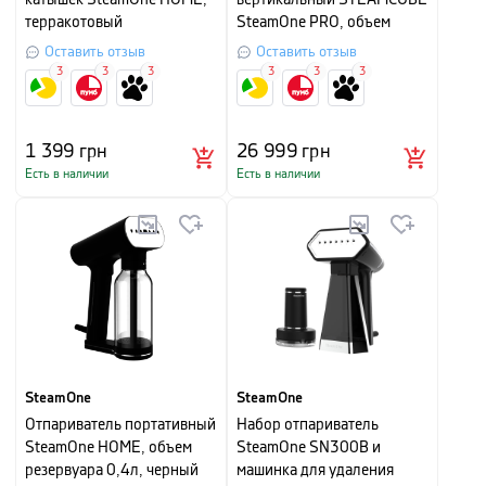
катышек SteamOne HOME,
вертикальный STEAMCUBE
терракотовый
SteamOne PRO, объем
резервуара 2,5л, черный
Оставить отзыв
Оставить отзыв
3
3
3
3
3
3
1 399
грн
26 999
грн
Есть в наличии
Есть в наличии
SteamOne
SteamOne
Отпариватель портативный
Набор отпариватель
SteamOne HOME, объем
SteamOne SN300B и
резервуара 0,4л, черный
машинка для удаления