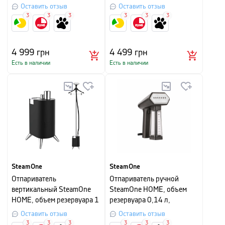
катышков SteamOne RP10B
Оставить отзыв
Оставить отзыв
3
3
3
3
3
3
4 999
грн
4 499
грн
Есть в наличии
Есть в наличии
SteamOne
SteamOne
Отпариватель
Отпариватель ручной
вертикальный SteamOne
SteamOne HOME, объем
HOME, объем резервуара 1
резервуара 0,14 л,
л, черный,
антрацит
Оставить отзыв
Оставить отзыв
3
3
3
3
3
3