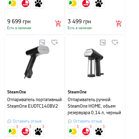
9 699
грн
3 499
грн
Есть в наличии
Есть в наличии
SteamOne
SteamOne
Отпариватель портативный
Отпариватель ручной
SteamOne EUDTC140BV2
SteamOne HOME, объем
резервуара 0,14 л, черный
Оставить отзыв
Оставить отзыв
3
3
3
3
3
3