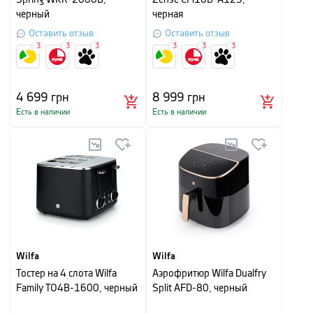
Spring WKR-2000B,
Zense CM10B-A125,
черный
черная
Оставить отзыв
Оставить отзыв
3
3
3
3
3
3
4 699
грн
8 999
грн
Есть в наличии
Есть в наличии
Wilfa
Wilfa
Тостер на 4 слота Wilfa
Аэрофритюр Wilfa Dualfry
Family TO4B-1600, черный
Split AFD-80, черный