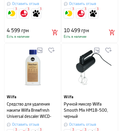
Оставить отзыв
Оставить отзыв
3
3
3
3
3
3
4 599
грн
10 499
грн
Есть в наличии
Есть в наличии
Wilfa
Wilfa
Средство для удаления
Ручной миксер Wilfa
накипи Wilfa Brewfresh
Smooth Mix HM1B-500,
Universal descaler WICD-
черный
250
Оставить отзыв
Оставить отзыв
3
3
3
3
3
3