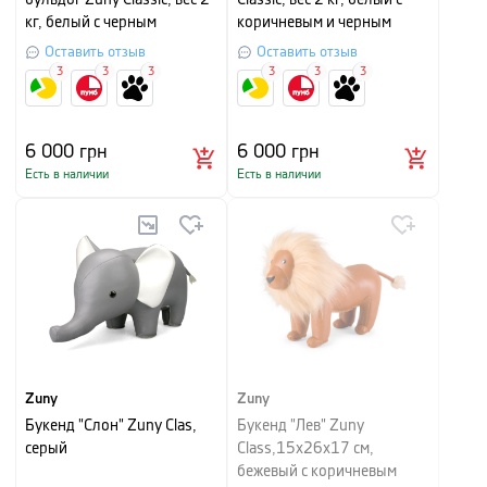
бульдог Zuny Classic, вес 2
Classic, вес 2 кг, белый с
кг, белый с черным
коричневым и черным
Оставить отзыв
Оставить отзыв
3
3
3
3
3
3
6 000
грн
6 000
грн
Есть в наличии
Есть в наличии
Zuny
Zuny
Букенд "Слон" Zuny Clas,
Букенд "Лев" Zuny
серый
Class,15х26х17 см,
бежевый с коричневым