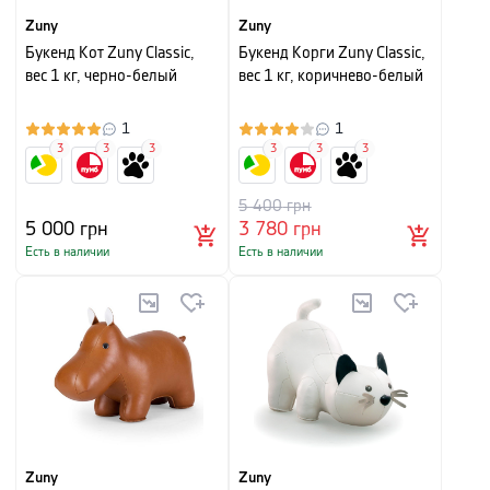
Zuny
Zuny
Букенд Кот Zuny Classic,
Букенд Корги Zuny Classic,
вес 1 кг, черно-белый
вес 1 кг, коричнево-белый
1
1
3
3
3
3
3
3
5 400
грн
5 000
грн
3 780
грн
Есть в наличии
Есть в наличии
Zuny
Zuny