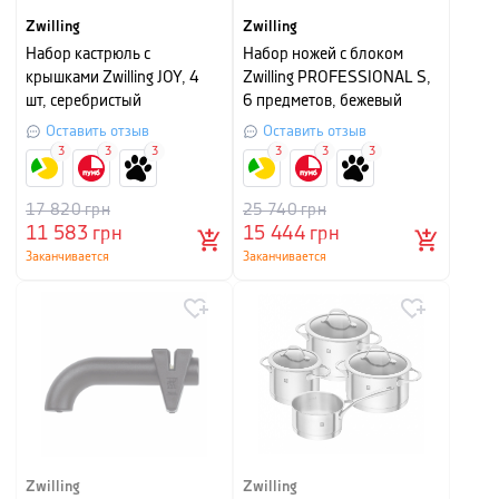
Zwilling
Zwilling
Набор кастрюль с
Набор ножей с блоком
крышками Zwilling JOY, 4
Zwilling PROFESSIONAL S,
шт, серебристый
6 предметов, бежевый
Оставить отзыв
Оставить отзыв
3
3
3
3
3
3
17 820
грн
25 740
грн
11 583
грн
15 444
грн
Заканчивается
Заканчивается
Zwilling
Zwilling