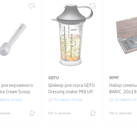
GEFU
WMF
 для мороженого
Шейкер для соуса GEFU
Набор сомел
Ice Cream Scoop
Dressing shaker MIX UP,
BARIC, 20x19x
NA, длина 18,4
18,5 х 13 х 9,3 см,
предметов
авить отзыв
Оставить отзыв
Оставить от
ерый
аличии
Нет в наличии
Нет в наличии