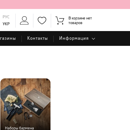
РУС
В корзине нет
товаров
УКР
газины
Контакты
Информация
Наборы бармена