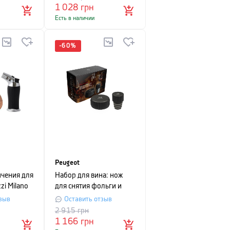
1 028
грн
Есть в наличии
-
60
%
Peugeot
пчения для
Набор для вина: нож
zi Milano
для снятия фольги и
7
пробка для вина
зыв
Оставить отзыв
Peugeot SAVEURS DE
2 915
грн
VINS, черный
1 166
грн