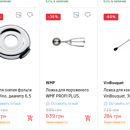
наличии
Есть в наличии
Есть в наличии
%
-
36
%
-
60
%
WMF
VinBouquet
ля снятия фольги
Ложка для мороженого
Ложка для ко
ino, диаметр 6,5
WMF PROFI PLUS,
VinBouquet, 3
еребристый
длина 21 см,
авить отзыв
Оставить отзыв
Оставить от
серебристый
9
грн
999
грн
710
грн
грн
639
грн
284
грн
ивается
Заканчивается
Заканчивается