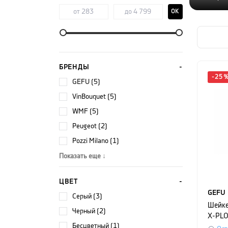
OK
БРЕНДЫ
-
25
GEFU (5)
VinBouquet (5)
WMF (5)
Peugeot (2)
Pozzi Milano (1)
Показать еще ↓
ЦВЕТ
GEFU
серый (3)
Шейке
черный (2)
X-PLO
бесцветный (1)
см, ч