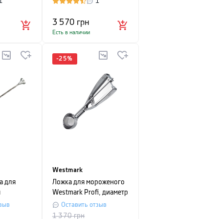
1
1
,
предмета
5
3 570
грн
Есть в наличии
-
25
%
Westmark
а для
Ложка для мороженого
я
Westmark Profi, диаметр
OCKTAIL,
5 см, серебристый
зыв
Оставить отзыв
1 370
грн