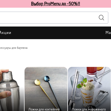
Выбор ProMenu до -50%!!
Акции
Ма
сессуары для бармена
Ложки для коктейлей
Ложки для мороженого