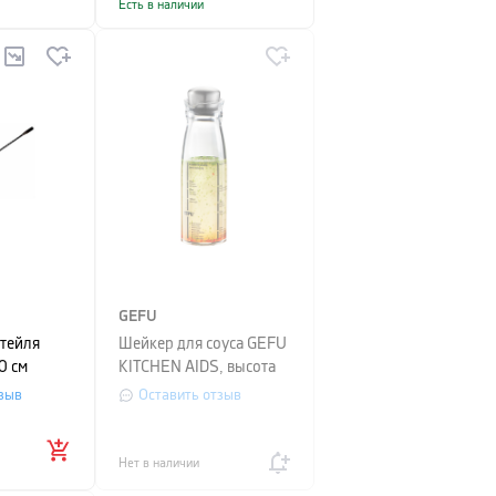
Есть в наличии
GEFU
ктейля
Шейкер для соуса GEFU
0 см
KITCHEN AIDS, высота
19,8 см, прозрачный
зыв
Оставить отзыв
Нет в наличии