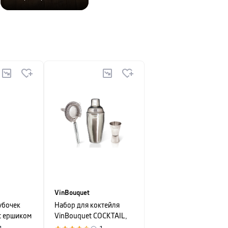
VinBouquet
убочек
Набор для коктейля
с ершиком
VinBouquet COCKTAIL,
OCKTAIL,
серебристый, 3