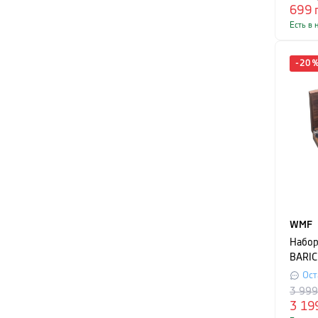
699
Есть в 
-
20
WMF
Набор
BARIC
предм
Ост
3 99
3 19