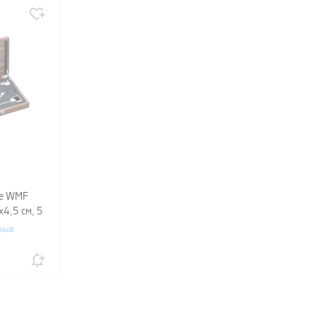
ье WMF
4,5 см, 5
зыв