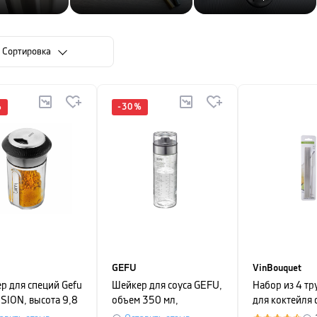
Cортировка
%
-
30
%
GEFU
VinBouquet
р для специй Gefu
Шейкер для соуса GEFU,
Набор из 4 тр
SION, высота 9,8
объем 350 мл,
для коктейля 
ерный
прозрачный
VinBouquet C