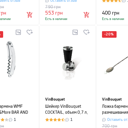
авить отзыв
Оставить отзыв
длина 21,5 см
рн
790
грн
серебристый, 
грн
553
грн
400
грн
предметов
наличии
Есть в наличии
Есть в наличии
%
-
20
%
VinBouquet
VinBouquet
армена WMF
Шейкер VinBouquet
Ложка бармен
r&More BAR AND
COCKTAIL, объем 0,7 л,
размешивани
 длина 10 см,
черный
VinBouquet C
1
1
Оставить от
ристый
серебристый
рн
700
грн