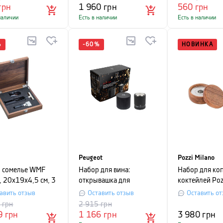
грн
1 960
грн
560
грн
наличии
Есть в наличии
Есть в наличии
%
-
60
%
НОВИНКА
Peugeot
Pozzi Milano
 сомелье WMF
Набор для вина:
Набор для ко
, 20x19x4,5 см, 3
открывашка для
коктейлей Poz
ета
бутылок и пробка для
Silver Nights, 
авить отзыв
Оставить отзыв
Оставить от
игристых вин, Peugeot
предметов
9
грн
2 915
грн
SAVEURS DE VINS,
9
грн
1 166
грн
3 980
грн
черный