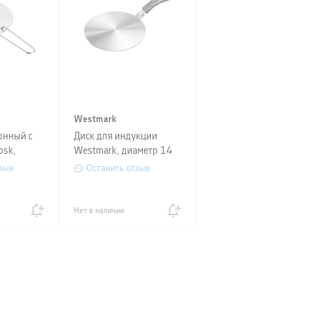
Westmark
онный с
Диск для индукции
osk,
Westmark, диаметр 14
,
см, серебристый
зыв
Оставить отзыв
Нет в наличии