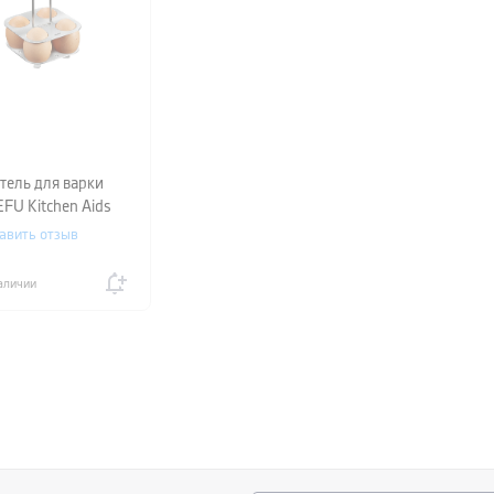
тель для варки
EFU Kitchen Aids
яйца),
авить отзыв
ристый
аличии