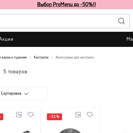
Выбор ProMenu до -50%!!
Акции
Ма
я варки и тушения
Кастрюли
Аксессуары для кастрюль
5
товаров
Cортировка
%
-
32
%