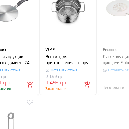
ark
WMF
Frabosk
для индукции
Вставка для
Диск индукци
ark, диаметр 24
приготовления на пару
щипцами Frab
еребристый
WMF, диаметр 20 см,
диаметр 22 см
авить отзыв
Оставить отзыв
Оставить от
серебристый
серебристый
0
грн
2 199
грн
1
грн
1 499
грн
Нет в наличии
наличии
Заканчивается