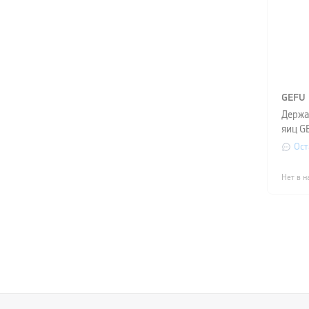
GEFU
Держа
яиц G
(на 4 
Ост
сереб
Нет в н