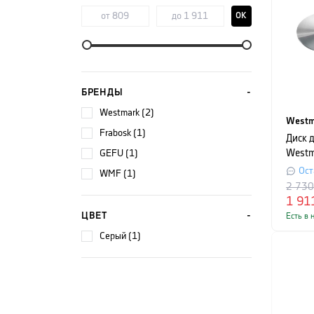
OK
БРЕНДЫ
Westmark (2)
Westm
Frabosk (1)
Диск 
GEFU (1)
Westm
см, с
Ост
WMF (1)
2 73
1 91
ЦВЕТ
Есть в 
серый (1)