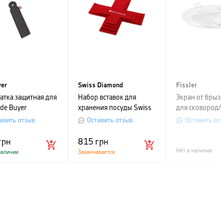
yer
Swiss Diamond
Fissler
атка защитная для
Набор вставок для
Экран от брызг
 de Buyer
хранения посуды Swiss
для сковород
Diamond, красный, 4 шт
диаметром 24
авить отзыв
Оставить отзыв
Оставить от
грн
815
грн
Нет в наличии
наличии
Заканчивается