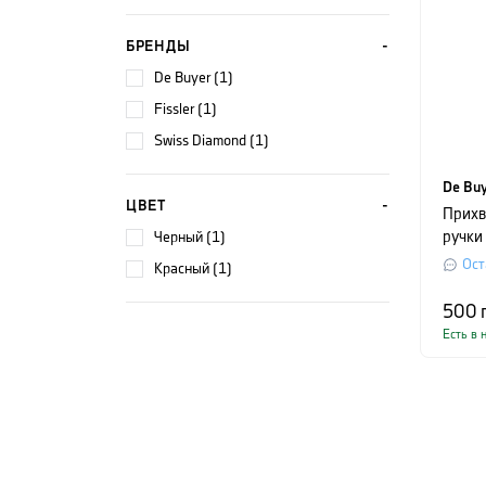
БРЕНДЫ
De Buyer (1)
Fissler (1)
Swiss Diamond (1)
De Bu
ЦВЕТ
Прихв
черный (1)
ручки
Ост
красный (1)
500
Есть в 