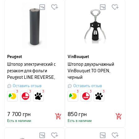
Peugeot
VinBouquet
Штопор электрический с
Штопор двухрычажный
резаком для фольги
VinBouquet TO OPEN,
Peugeot LINE REVERSE,
черный
высота 27 см, серый
Оставить отзыв
Оставить отзыв
3
3
3
3
3
3
7 700
грн
850
грн
Есть в наличии
Есть в наличии