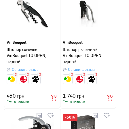
VinBouquet
VinBouquet
Штопор сомелье
Штопор рычажный
VinBouquet TO OPEN,
VinBouquet TO OPEN,
черный
черный
Оставить отзыв
Оставить отзыв
3
3
3
3
3
3
450
грн
1 740
грн
Есть в наличии
Есть в наличии
-
50
%