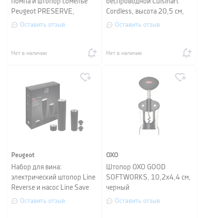
помпа и штопор сомелье
беспроводной Cuisinart
Peugeot PRESERVE,
Cordless, высота 20,5 см,
черный
шампань
Оставить отзыв
Оставить отзыв
Нет в наличии
Нет в наличии
Peugeot
OXO
Набор для вина:
Штопор OXO GOOD
электрический штопор Line
SOFTWORKS, 10,2х4,4 см,
Reverse и насос Line Save
черный
Peugeot, черный
Оставить отзыв
Оставить отзыв