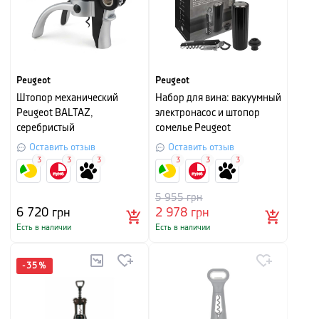
Peugeot
Peugeot
Штопор механический
Набор для вина: вакуумный
Peugeot BALTAZ,
электронасос и штопор
серебристый
сомелье Peugeot
PRESERVE, черный
Оставить отзыв
Оставить отзыв
3
3
3
3
3
3
5 955
грн
6 720
грн
2 978
грн
Есть в наличии
Есть в наличии
-
35
%