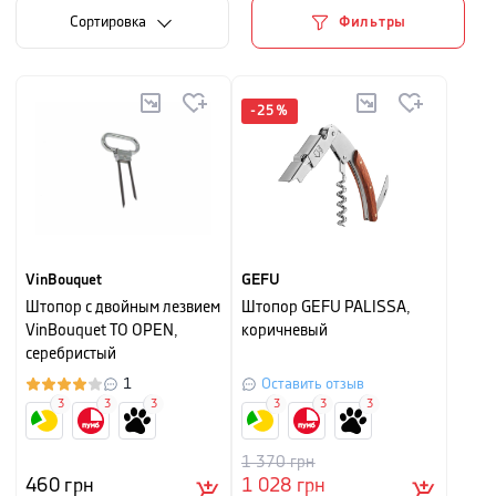
Cортировка
Фильтры
-
25
%
VinBouquet
GEFU
Штопор с двойным лезвием
Штопор GEFU PALISSA,
VinBouquet TO OPEN,
коричневый
серебристый
1
Оставить отзыв
3
3
3
3
3
3
1 370
грн
460
грн
1 028
грн