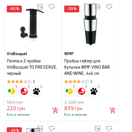
-
60
%
-
30
%
VinBouquet
WMF
Помпа и 2 пробки
Пробка-гейзер для
VinBouquet TO PRESERVE,
бутылки WMF VINO BAR
черный
AND WINE, 4х4 см,
серебристый
1
1
3
3
3
3
3
3
550
грн
1 199
грн
220
грн
839
грн
Есть в наличии
Есть в наличии
-
29
%