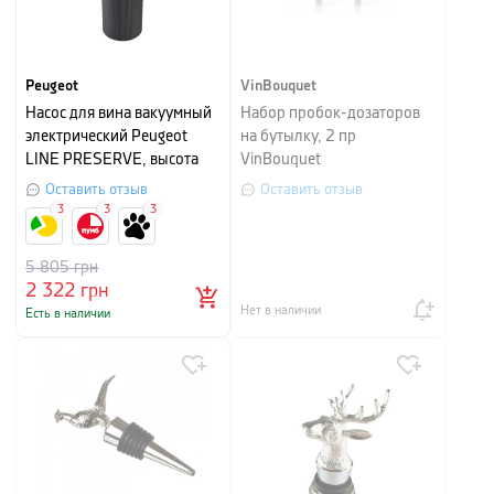
Peugeot
VinBouquet
Насос для вина вакуумный
Набор пробок-дозаторов
электрический Peugeot
на бутылку, 2 пр
LINE PRESERVE, высота
VinBouquet
14 см, темно-серый
Оставить отзыв
Оставить отзыв
3
3
3
5 805
грн
2 322
грн
Нет в наличии
Есть в наличии