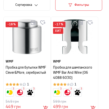
Cортировка
Фильтры
-
18
%
-
17
%
ХИТ
WMF
WMF
Пробка для бутылки WMF
Пробка для шампанского
Clever&More, серебристый
WMF Bar And Wine (06
4088 6030)
1
1
3
3
3
3
3
3
549
грн
599
грн
449
грн
499
грн