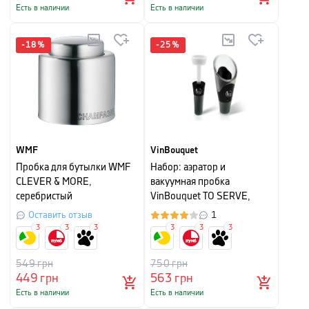
Есть в наличии
Есть в наличии
-
18
%
-
25
%
WMF
VinBouquet
Пробка для бутылки WMF
Набор: аэратор и
CLEVER & MORE,
вакуумная пробка
серебристый
VinBouquet TO SERVE,
черный, 2 предмета
Оставить отзыв
1
3
3
3
3
3
3
549
грн
750
грн
449
грн
563
грн
Есть в наличии
Есть в наличии