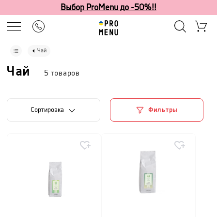
Выбор ProMenu до -50%!!
Чай
Чай
5
товаров
Cортировка
Фильтры