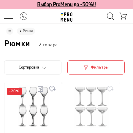
Выбор ProMenu до -50%!!
Рюмки
Рюмки
2
товара
Cортировка
Фильтры
-
20
%