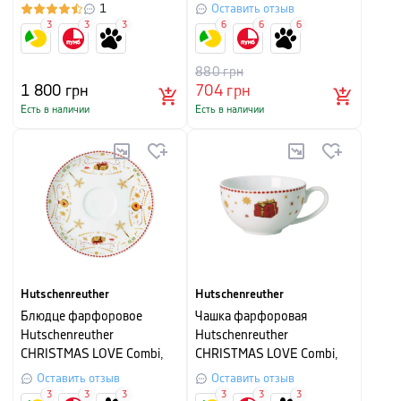
белый с рисунком
1
Оставить отзыв
3
3
3
6
6
6
880
грн
1 800
грн
704
грн
Есть в наличии
Есть в наличии
Hutschenreuther
Hutschenreuther
Блюдце фарфоровое
Чашка фарфоровая
Hutschenreuther
Hutschenreuther
CHRISTMAS LOVE Combi,
CHRISTMAS LOVE Combi,
диаметр 15 см, белый с
объем 0,26 л, белый с
Оставить отзыв
Оставить отзыв
рисунком
рисунком
3
3
3
3
3
3