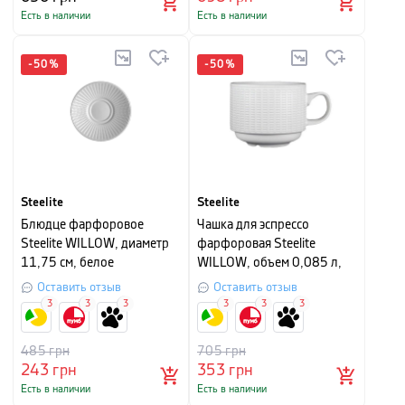
Есть в наличии
Есть в наличии
-
50
%
-
50
%
Steelite
Steelite
Блюдце фарфоровое
Чашка для эспрессо
Steelite WILLOW, диаметр
фарфоровая Steelite
11,75 см, белое
WILLOW, объем 0,085 л,
белый
Оставить отзыв
Оставить отзыв
3
3
3
3
3
3
485
грн
705
грн
243
грн
353
грн
Есть в наличии
Есть в наличии