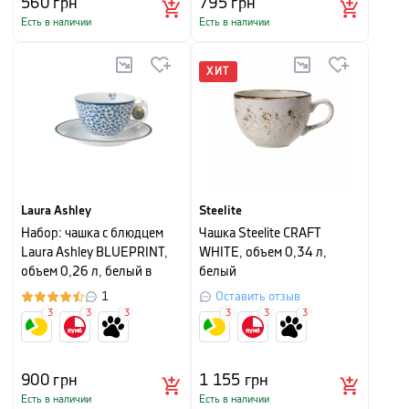
560
грн
795
грн
Есть в наличии
Есть в наличии
ХИТ
Laura Ashley
Steelite
Набор: чашка с блюдцем
Чашка Steelite CRAFT
Laura Ashley BLUEPRINT,
WHITE, объем 0,34 л,
объем 0,26 л, белый в
белый
синий мелкий цветок
1
Оставить отзыв
3
3
3
3
3
3
900
грн
1 155
грн
Есть в наличии
Есть в наличии