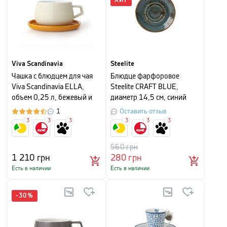
ХИТ
Viva Scandinavia
Steelite
Чашка с блюдцем для чая
Блюдце фарфоровое
Viva Scandinavia ELLA,
Steelite CRAFT BLUE,
объем 0,25 л, бежевый и
диаметр 14,5 см, синий
оранжевый
1
Оставить отзыв
3
3
3
3
3
3
560
грн
1 210
грн
280
грн
Есть в наличии
Есть в наличии
-
30
%