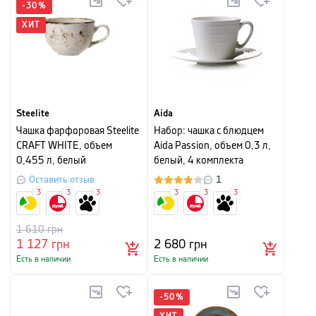
-
30
%
ХИТ
Steelite
Aida
Чашка фарфоровая Steelite
Набор: чашка с блюдцем
CRAFT WHITE, объем
Aida Passion, объем 0,3 л,
0,455 л, белый
белый, 4 комплекта
Оставить отзыв
1
3
3
3
3
3
3
1 610
грн
1 127
грн
2 680
грн
Есть в наличии
Есть в наличии
-
50
%