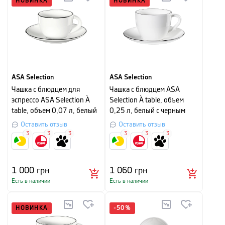
НОВИНКА
НОВИНКА
ASA Selection
ASA Selection
Чашка с блюдцем для
Чашка с блюдцем ASA
эспрессо ASA Selection À
Selection À table, объем
table, объем 0,07 л, белый
0,25 л, белый с черным
с черным
Оставить отзыв
Оставить отзыв
3
3
3
3
3
3
1 000
грн
1 060
грн
Есть в наличии
Есть в наличии
НОВИНКА
-
50
%