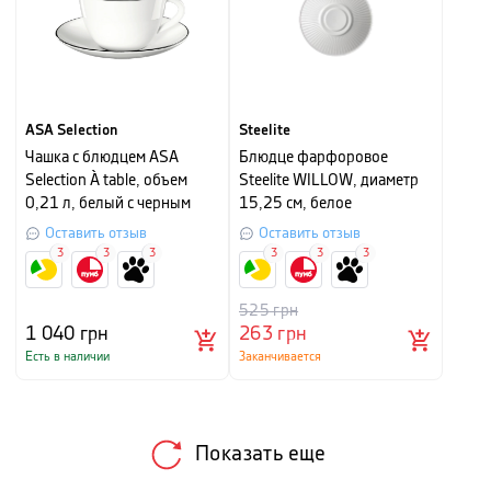
ASA Selection
Steelite
Чашка с блюдцем ASA
Блюдце фарфоровое
Selection À table, объем
Steelite WILLOW, диаметр
0,21 л, белый с черным
15,25 см, белое
Оставить отзыв
Оставить отзыв
3
3
3
3
3
3
525
грн
1 040
грн
263
грн
Есть в наличии
Заканчивается
Показать еще