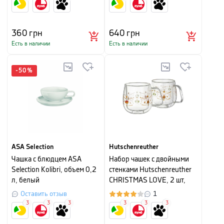
360
грн
640
грн
Есть в наличии
Есть в наличии
-
50
%
ASA Selection
Hutschenreuther
Чашка с блюдцем ASA
Набор чашек с двойными
Selection Kolibri, объем 0,2
стенками Hutschenreuther
л, белый
CHRISTMAS LOVE, 2 шт,
объем 0,22 л, прозрачный
Оставить отзыв
1
с рисунком
3
3
3
3
3
3