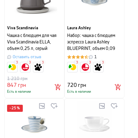
Viva Scandinavia
Laura Ashley
Чашка с блюдцем для чая
Набор: чашка с блюдцем
Viva Scandinavia ELLA,
эспрессо Laura Ashley
объем 0,25 л, серый
BLUEPRINT, объем 0,09
л,белый в синий мелкий
Оставить отзыв
1
цветок
3
3
3
3
3
3
1 210
грн
847
грн
720
грн
Есть в наличии
Есть в наличии
-
25
%