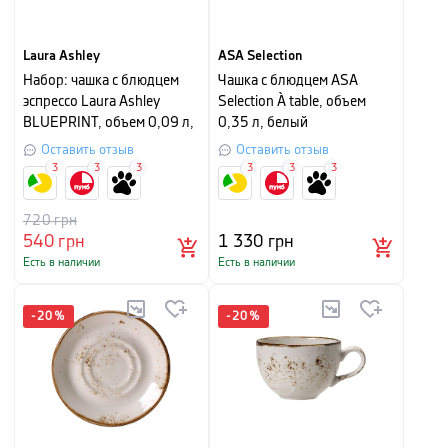
Laura Ashley
ASA Selection
Набор: чашка с блюдцем
Чашка с блюдцем ASA
эспрессо Laura Ashley
Selection À table, объем
BLUEPRINT, объем 0,09 л,
0,35 л, белый
белый в синюю полоску
Оставить отзыв
Оставить отзыв
3
3
3
3
3
3
720
грн
540
грн
1 330
грн
Есть в наличии
Есть в наличии
-
20
%
-
20
%