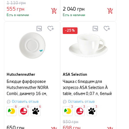
1 110
грн
555
грн
2 040
грн
Есть в наличии
Есть в наличии
-
25
%
Hutschenreuther
ASA Selection
Блюдце фарфоровое
Чашка с блюдцем для
Hutschenreuther NORA
эспрессо ASA Selection À
Combi, диаметр 16 см,
table, объем 0,07 л, белый
белый с рисунком
Оставить отзыв
Оставить отзыв
6
6
6
3
3
3
930
грн
650
грн
698
грн