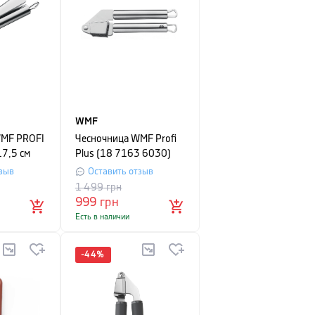
WMF
WMF PROFI
Чесночница WMF Profi
17,5 см
Plus (18 7163 6030)
зыв
Оставить отзыв
1 499
грн
999
грн
Есть в наличии
-
44
%