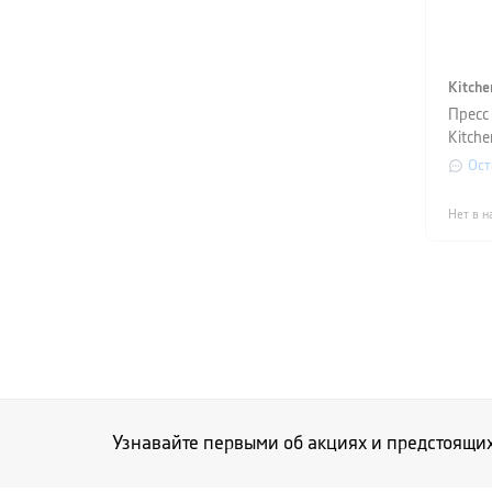
Kitche
Пресс
Kitche
длина
Ост
Нет в н
Узнавайте первыми об акциях и предстоящи