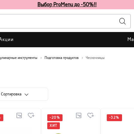
Выбор ProMenu до -50%!!
Акции
Ма
улинарные инструменты
Подготовка продуктов
Чесночницы
Cортировка
%
-
20
%
-
32
%
ХИТ