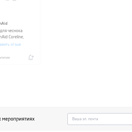
nAid
 для чеснока
nAid Coreline,
 19 см, красный
авить отзыв
аличии
х мероприятиях