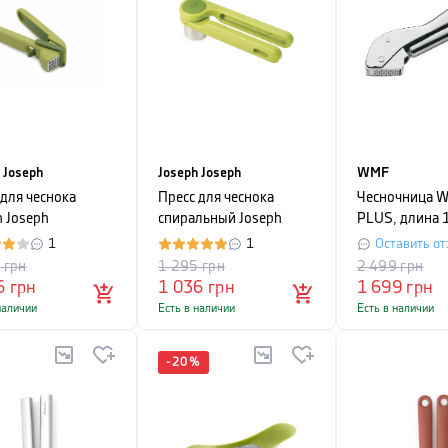
 Joseph
Joseph Joseph
WMF
 для чеснока
Пресс для чеснока
Чесночница 
h Joseph
спиральный Joseph
PLUS, длина 
FORCE, зеленый
Joseph helix,
1
1
Оставить от
4,6х17,6х5,8 см,
5
грн
1 295
грн
2 499
грн
зеленый
6
грн
1 036
грн
1 699
грн
наличии
Есть в наличии
Есть в наличии
-
20
%