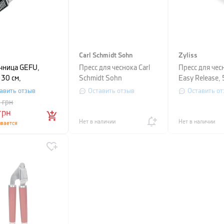
Carl Schmidt Sohn
Zyliss
чница GEFU,
Пресс для чеснока Carl
Пресс для чесн
 30 см,
Schmidt Sohn
Easy Release, 
ристый
EXQUISITE, 17х5х3,5
25,5, серебри
авить отзыв
Оставить отзыв
Оставить от
см, серебристый
красным
0
грн
грн
Нет в наличии
Нет в наличии
ивается