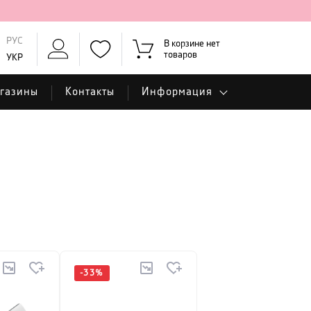
РУС
В корзине нет
товаров
УКР
газины
Контакты
Информация
-
33
%