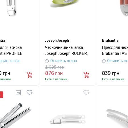
tia
Joseph Joseph
Brabantia
 для чеснока
Чесночница-качалка
Пресс для чес
ntia PROFILE
Joseph Joseph ROCKER,
Brabantia TAS
длина 18,2 см,
18,5x4x3 см, зеленый
18х2,9х5,8 см
авить отзыв
Оставить отзыв
Оставить от
ристо-серый
серебристый с
1 095
грн
оранжевым
9
грн
876
грн
839
грн
наличии
Есть в наличии
Есть в наличии
%