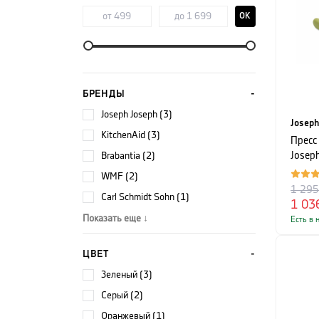
OK
БРЕНДЫ
Joseph Joseph (3)
Joseph
KitchenAid (3)
Пресс
Brabantia (2)
Josep
CLEAN
WMF (2)
1 29
Carl Schmidt Sohn (1)
1 03
Показать еще ↓
Есть в 
ЦВЕТ
зеленый (3)
серый (2)
оранжевый (1)