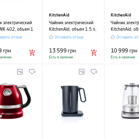
KitchenAid
KitchenAid
к электрический
Чайник электрический
Чайник элект
 WK 402, объем 1
KitchenAid, объем 1.5 л,
KitchenAid, об
рный
серебряный медальон
черный матов
авить отзыв
Оставить отзыв
Оставить от
9
грн
13 599
грн
10 999
грн
наличии
Есть в наличии
Есть в наличии