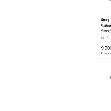
Smeg
Чайни
Smeg 
1,7 л,
Ост
9 30
Есть в 