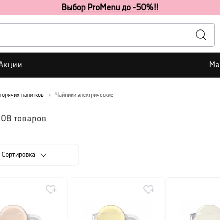
Выбор ProMenu до -50%!!
Акции
Ма
 горячих напитков
Чайники электрические
108
товаров
Cортировка