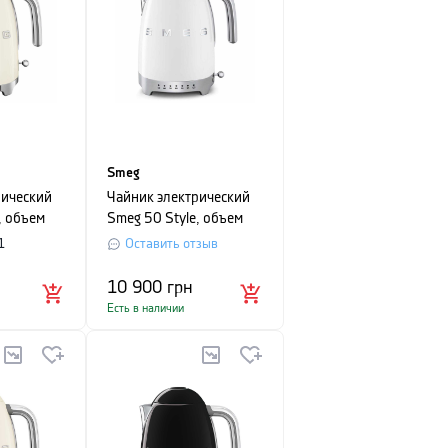
Smeg
рический
Чайник электрический
, объем
Smeg 50 Style, объем
й
1,7 л, белый
1
Оставить отзыв
10 900
грн
Есть в наличии