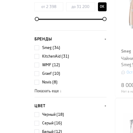
OK
БРЕНДЫ
Smeg (34)
Smeg
KitchenAid (31)
Чайни
WMF (12)
Smeg 
1,7 л,
Ост
Graef (10)
Novis (8)
8 00
Показать еще ↓
Нет в н
ЦВЕТ
черный (18)
серый (16)
белый (12)