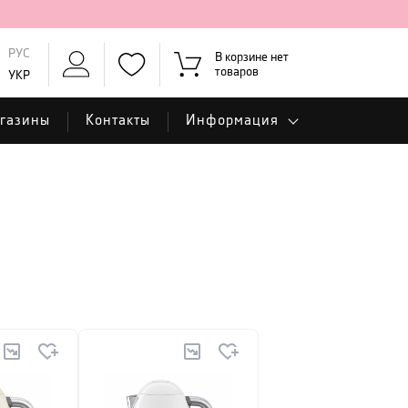
РУС
В корзине нет
товаров
УКР
газины
Контакты
Информация