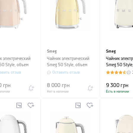
Smeg
Smeg
к электрический
Чайник электрический
Чайник элект
50 Style, объем
Smeg 50 Style, объем
Smeg 50 Style
 розовое золото
1,7 литра, золото
1,7 л, бежевы
авить отзыв
Оставить отзыв
0
грн
8 000
грн
9 300
грн
аличии
Нет в наличии
Есть в наличии