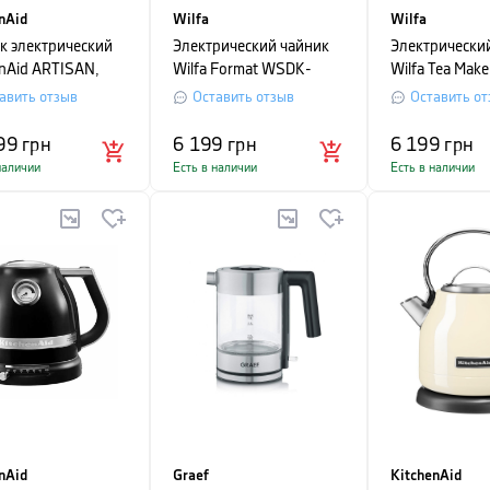
nAid
Wilfa
Wilfa
к электрический
Электрический чайник
Электрически
enAid ARTISAN,
Wilfa Format WSDK-
Wilfa Tea Mak
1.5 л,
2000B, черный
1500S, серый
авить отзыв
Оставить отзыв
Оставить от
ельное яблоко
99
грн
6 199
грн
6 199
грн
наличии
Есть в наличии
Есть в наличии
nAid
Graef
KitchenAid