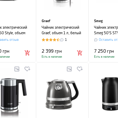
Graef
Smeg
к электрический
Чайник электрический
Чайник элект
50 Style, объем
Graef, объем 1 л, белый
Smeg 50'S ST
 голубой
объем 0,8 л, 
авить отзыв
1
Оставить от
0
грн
2 399
грн
7 250
грн
наличии
Есть в наличии
Есть в наличии