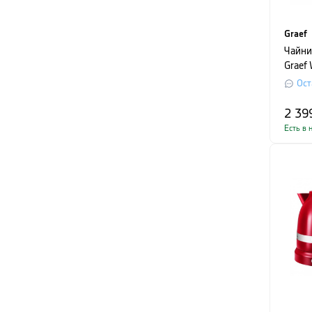
Graef
Чайни
Graef
л, че
Ост
2 39
Есть в 