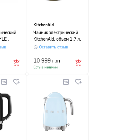
KitchenAid
рический
Чайник электрический
YLE ,
KitchenAid, объем 1,7 л,
белый
кремовый
зыв
Оставить отзыв
10 999
грн
Есть в наличии