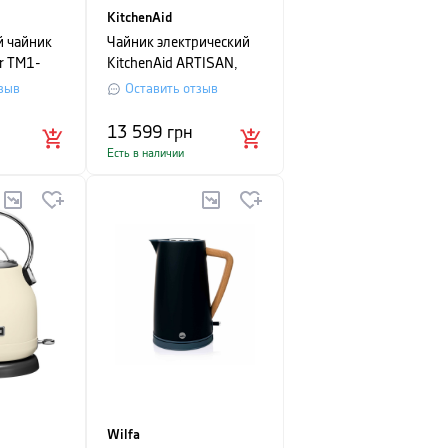
KitchenAid
й чайник
Чайник электрический
er TM1-
KitchenAid ARTISAN,
объем 1.5 л, черный
зыв
Оставить отзыв
чугун
13 599
грн
Есть в наличии
Wilfa