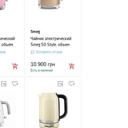
Smeg
рический
Чайник электрический
, объем
Smeg 50 Style, объем
й
1,7 л, шампань
зыв
Оставить отзыв
10 900
грн
Есть в наличии