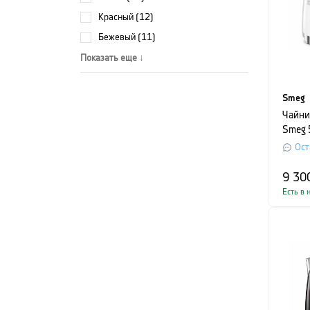
красный (12)
бежевый (11)
Показать еще ↓
Smeg
Чайни
Smeg 
1,7 л
Ост
9 30
Есть в 