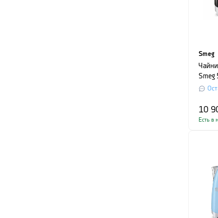
Smeg
Чайни
Smeg 
1,7 л
Ост
10 9
Есть в 