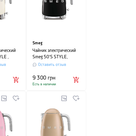
Smeg
рический
Чайник электрический
YLE ,
Smeg 50'S STYLE,
кремовый
объем 1,7 л, черный
зыв
Оставить отзыв
9 300
грн
Есть в наличии