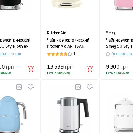
KitchenAid
Smeg
к электрический
Чайник электрический
Чайник элект
50 Style, объем
KitchenAid ARTISAN,
Smeg 50 Style
, черный
объем 1.5 л, кремовый
1,7 л, розовы
авить отзыв
1
Оставить от
00
грн
13 599
грн
9 300
грн
наличии
Есть в наличии
Есть в наличии