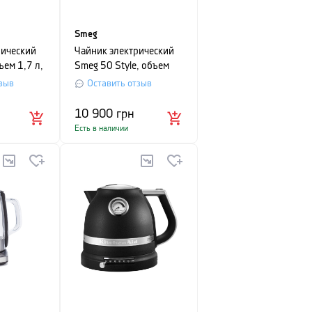
Smeg
рический
Чайник электрический
ъем 1,7 л,
Smeg 50 Style, объем
ый
1,7 л, голубой
зыв
Оставить отзыв
10 900
грн
Есть в наличии