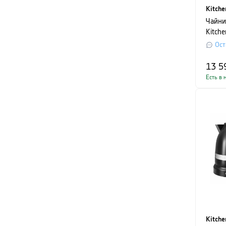
Kitche
Чайни
Kitch
объем 
Ост
карам
13 5
Есть в 
Kitche