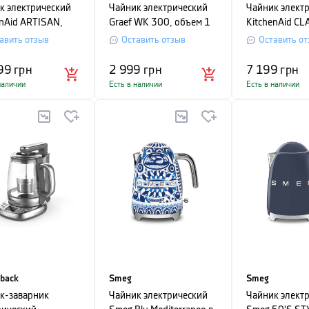
к электрический
Чайник электрический
Чайник элект
enAid ARTISAN,
Graef WK 300, объем 1
KitchenAid CL
 1,5 л, черный
л, прозрачный
объем 1,25 л
авить отзыв
Оставить отзыв
Оставить от
99
грн
2 999
грн
7 199
грн
наличии
Есть в наличии
Есть в наличии
oback
Smeg
Smeg
к-заварник
Чайник электрический
Чайник элект