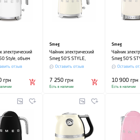
Smeg
Smeg
к электрический
Чайник электрический
Чайник элект
50 Style, объем
Smeg 50'S STYLE,
Smeg 50'S ST
, белый
объем 0,8 л, кремовый
объем 1,7 л, 
авить отзыв
Оставить отзыв
Оставить от
0
грн
7 250
грн
10 900
грн
наличии
Есть в наличии
Есть в наличии