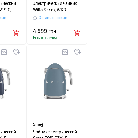
рический
Электрический чайник
ASSIC,
Wilfa Spring WKR-
, кремовый
2000B, черный
зыв
Оставить отзыв
4 699
грн
Есть в наличии
Smeg
рический
Чайник электрический