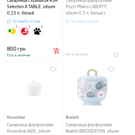
Сахарница с крышкой ASA
Сахарница фарфоровая
Selection A TABLE, объем
Pozzi Milano LIBERTY,
0,15 л, белый
объем 0,3 л, белый с
узором
Оставить отзыв
Оставить отзыв
3
3
3
800
грн
Нет в наличии
Есть в наличии
Rosenthal
Bialetti
Сахарница фарфоровая
Сахарница фарфоровая
Rosenthal JADE, объем
Bialetti BRIDGERTON, объем