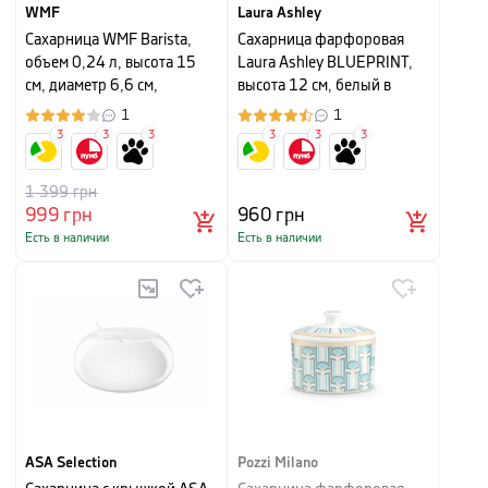
WMF
Laura Ashley
Сахарница WMF Barista,
Сахарница фарфоровая
объем 0,24 л, высота 15
Laura Ashley BLUEPRINT,
см, диаметр 6,6 см,
высота 12 см, белый в
прозрачный
синюю полоску
1
1
3
3
3
3
3
3
1 399
грн
999
грн
960
грн
Есть в наличии
Есть в наличии
ASA Selection
Pozzi Milano