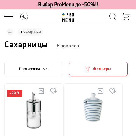
Выбор ProMenu до -50%!!
Сахарницы
Сахарницы
6
товаров
Cортировка
Фильтры
-
29
%