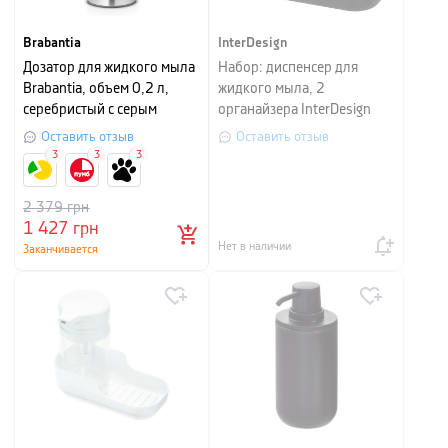
Brabantia
InterDesign
Дозатор для жидкого мыла
Набор: диспенсер для
Brabantia, объем 0,2 л,
жидкого мыла, 2
серебристый с серым
органайзера InterDesign
BATH ACCESSORIES, 4 шт,
Оставить отзыв
Оставить отзыв
черный
3
3
3
2 379
грн
1 427
грн
Нет в наличии
Заканчивается