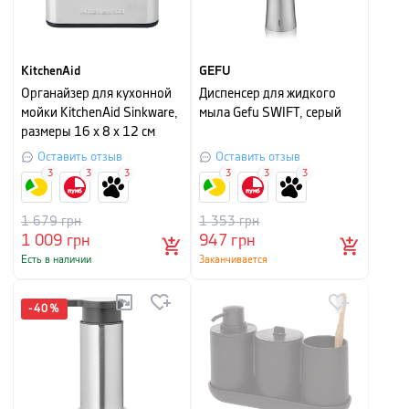
KitchenAid
GEFU
Органайзер для кухонной
Диспенсер для жидкого
мойки KitchenAid Sinkware,
мыла Gefu SWIFT, серый
размеры 16 х 8 х 12 см
Оставить отзыв
Оставить отзыв
3
3
3
3
3
3
1 679
грн
1 353
грн
1 009
грн
947
грн
Есть в наличии
Заканчивается
-
40
%