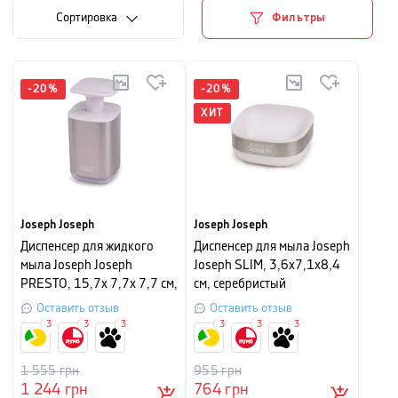
Cортировка
Фильтры
-
20
%
-
20
%
ХИТ
Joseph Joseph
Joseph Joseph
Диспенсер для жидкого
Диспенсер для мыла Joseph
мыла Joseph Joseph
Joseph SLIM, 3,6x7,1x8,4
PRESTO, 15,7х 7,7х 7,7 см,
см, серебристый
серебристый с белым
Оставить отзыв
Оставить отзыв
3
3
3
3
3
3
1 555
грн
955
грн
1 244
грн
764
грн