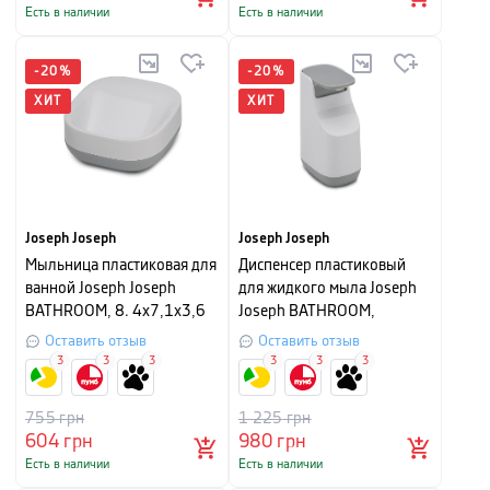
Есть в наличии
Есть в наличии
-
20
%
-
20
%
ХИТ
ХИТ
Joseph Joseph
Joseph Joseph
Мыльница пластиковая для
Диспенсер пластиковый
ванной Joseph Joseph
для жидкого мыла Joseph
BATHROOM, 8. 4х7,1х3,6
Joseph BATHROOM,
см, серый
5,7x8,6x14,3 см, серый с
Оставить отзыв
Оставить отзыв
белым
3
3
3
3
3
3
755
грн
1 225
грн
604
грн
980
грн
Есть в наличии
Есть в наличии