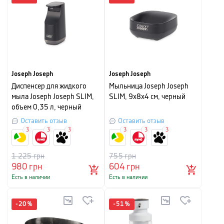
Joseph Joseph
Joseph Joseph
Диспенсер для жидкого
Мыльница Joseph Joseph
мыла Joseph Joseph SLIM,
SLIM, 9х8х4 см, черный
объем 0,35 л, черный
Оставить отзыв
Оставить отзыв
3
3
3
3
3
3
1 225
грн
755
грн
980
грн
604
грн
Есть в наличии
Есть в наличии
-
20
%
-
51
%