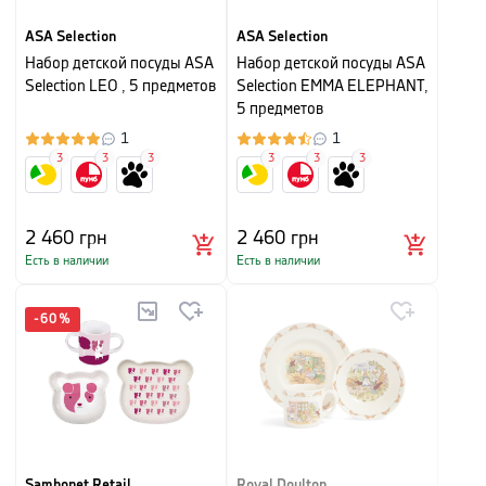
ASA Selection
ASA Selection
Набор детской посуды ASA
Набор детской посуды ASA
Selection LEO , 5 предметов
Selection EMMA ELEPHANT,
5 предметов
1
1
3
3
3
3
3
3
2 460
грн
2 460
грн
Есть в наличии
Есть в наличии
-
60
%
Sambonet Retail
Royal Doulton