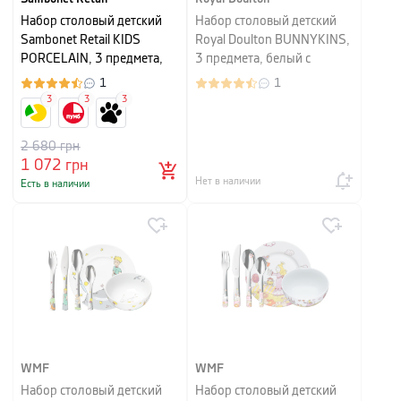
Набор столовый детский
Набор столовый детский
Sambonet Retail KIDS
Royal Doulton BUNNYKINS,
PORCELAIN, 3 предмета,
3 предмета, белый с
белый с рисунком
рисунком
1
1
3
3
3
2 680
грн
1 072
грн
Нет в наличии
Есть в наличии
WMF
WMF
Набор столовый детский
Набор столовый детский