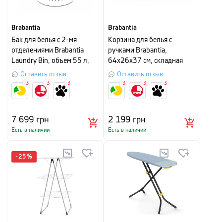
Brabantia
Brabantia
Бак для белья с 2-мя
Корзина для белья с
отделениями Brabantia
ручками Brabantia,
Laundry Bin, объем 55 л,
64х26х37 см, складная
белый с серым
Оставить отзыв
Оставить отзыв
3
3
3
3
3
3
7 699
грн
2 199
грн
Есть в наличии
Есть в наличии
-
25
%