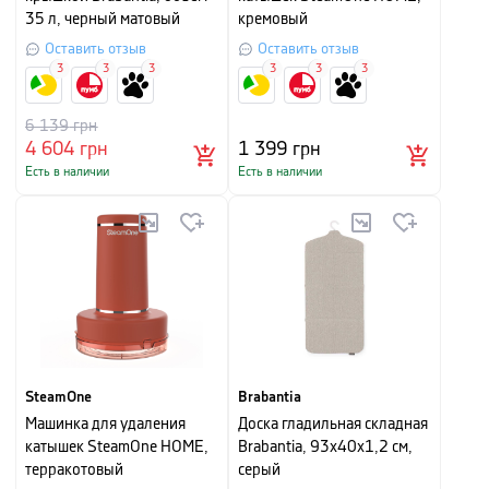
35 л, черный матовый
кремовый
Оставить отзыв
Оставить отзыв
3
3
3
3
3
3
6 139
грн
4 604
грн
1 399
грн
Есть в наличии
Есть в наличии
SteamOne
Brabantia
Машинка для удаления
Доска гладильная складная
катышек SteamOne HOME,
Brabantia, 93х40х1,2 см,
терракотовый
серый