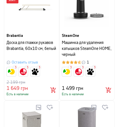
ХИТ
Brabantia
SteamOne
Доска для глажки рукавов
Машинка для удаления
Brabantia, 60x10 см, белый
катышков SteamOne HOME,
черный
Оставить отзыв
1
3
3
3
3
3
3
2 199
грн
1 649
грн
1 499
грн
Есть в наличии
Есть в наличии