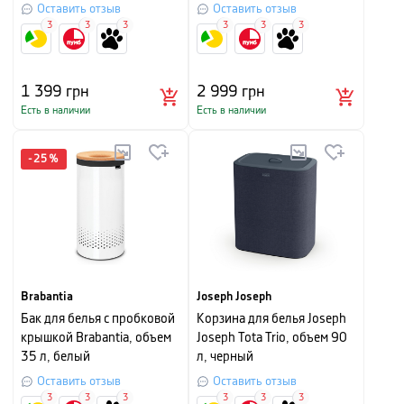
Оставить отзыв
Оставить отзыв
3
3
3
3
3
3
1 399
грн
2 999
грн
Есть в наличии
Есть в наличии
-
25
%
Brabantia
Joseph Joseph
Бак для белья с пробковой
Корзина для белья Joseph
крышкой Brabantia, объем
Joseph Tota Trio, объем 90
35 л, белый
л, черный
Оставить отзыв
Оставить отзыв
3
3
3
3
3
3