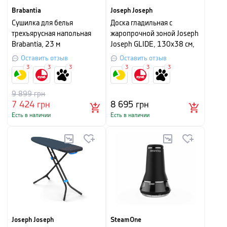
Brabantia
Joseph Joseph
Сушилка для белья
Доска гладильная с
трехъярусная напольная
жаропрочной зоной Joseph
Brabantia, 23 м
Joseph GLIDE, 130х38 см,
серый
Оставить отзыв
Оставить отзыв
3
3
3
3
3
3
9 899
грн
7 424
грн
8 695
грн
Есть в наличии
Есть в наличии
Joseph Joseph
SteamOne