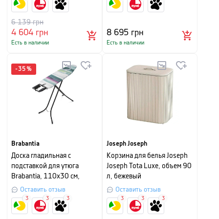
6 139
грн
4 604
грн
8 695
грн
Есть в наличии
Есть в наличии
-
35
%
Brabantia
Joseph Joseph
Доска гладильная с
Корзина для белья Joseph
подставкой для утюга
Joseph Tota Luxe, объем 90
Brabantia, 110х30 см,
л, бежевый
разноцветный
Оставить отзыв
Оставить отзыв
3
3
3
3
3
3