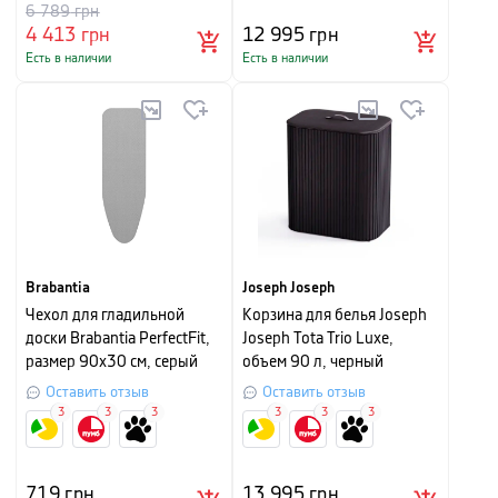
6 789
грн
4 413
грн
12 995
грн
Есть в наличии
Есть в наличии
Brabantia
Joseph Joseph
Чехол для гладильной
Корзина для белья Joseph
доски Brabantia PerfectFit,
Joseph Tota Trio Luxe,
размер 90х30 см, серый
объем 90 л, черный
Оставить отзыв
Оставить отзыв
3
3
3
3
3
3
719
грн
13 995
грн