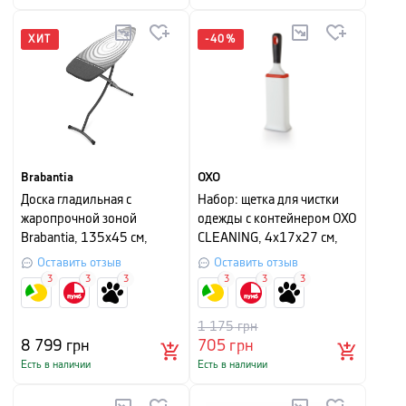
ХИТ
-
40
%
Brabantia
OXO
Доска гладильная с
Набор: щетка для чистки
жаропрочной зоной
одежды с контейнером OXO
Brabantia, 135х45 см,
CLEANING, 4х17х27 см,
серый
белый, 2 предмета
Оставить отзыв
Оставить отзыв
3
3
3
3
3
3
1 175
грн
8 799
грн
705
грн
Есть в наличии
Есть в наличии