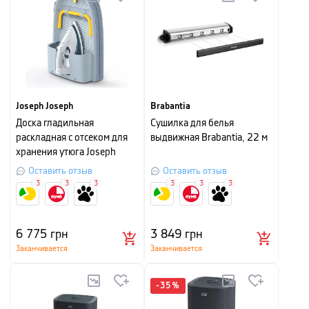
Joseph Joseph
Brabantia
Доска гладильная
Сушилка для белья
раскладная с отсеком для
выдвижная Brabantia, 22 м
хранения утюга Joseph
Joseph POCKET, 90х33 см,
Оставить отзыв
Оставить отзыв
серый
3
3
3
3
3
3
6 775
грн
3 849
грн
Заканчивается
Заканчивается
-
35
%