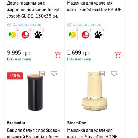
Доска гладильная с
Машинка для удаления
жаропрочной зоной Joseph
катышков SteamOne RP30B
Joseph GLIDE, 130х38 см,
темно-синий с черным
Оставить отзыв
Оставить отзыв
3
3
3
3
3
3
9 995
грн
1 699
грн
Есть в наличии
Есть в наличии
-
25
%
Brabantia
SteamOne
Бак для белья с пробковой
Машинка для удаления
крышкой Brabantia, объем
катышек SteamOne HOME,