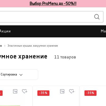
Выбор ProMenu до -50%!!
Акции
Ма
ов
Эластичные крышки, вакуумное хранение
умное хранение
11
товаров
Cортировка
%
-
35
%
-
35
%