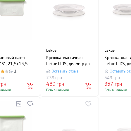
Lekue
Lekue
оновый пакет
Крышка эластичная
Крышка эласт
 "S", 21,5х13,5
Lekue LIDS, диаметр до
Lekue LIDS, д
розрачный
26 см, белый
20 см, белый
1
Оставить отзыв
Оставить от
рн
739
грн
549
грн
грн
480
грн
357
грн
наличии
Есть в наличии
Есть в наличии