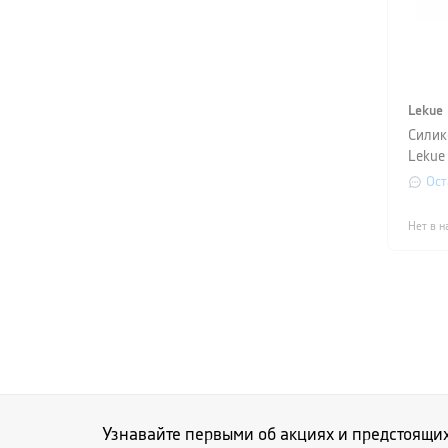
Lekue
Силик
Lekue
REDUC
Ост
прозр
Нет в н
Узнавайте первыми об акциях и предстоящи