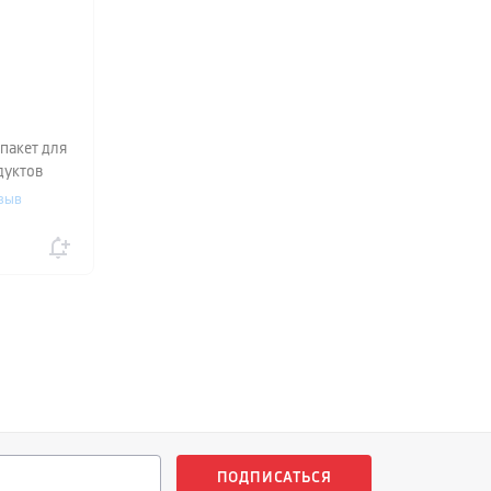
пакет для
дуктов
&
зыв
м 1 л,
ПОДПИСАТЬСЯ