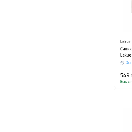
Lekue
Силик
Lekue 
прозр
Ост
549
Есть в 