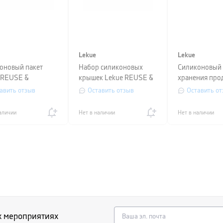
Lekue
Lekue
оновый пакет
Набор силиконовых
Силиконовый 
 REUSE &
крышек Lekue REUSE &
хранения про
E, объем 1,5 л,
REDUCE, диаметр
Lekue REUSE 
авить отзыв
Оставить отзыв
Оставить от
ачный
11,15, 20 см, белый, 3
REDUCE, объе
предмета
прозрачный
аличии
Нет в наличии
Нет в наличии
х мероприятиях