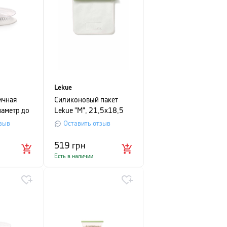
Lekue
ичная
Силиконовый пакет
иаметр до
Lekue "M", 21,5х18,5
см, прозрачный
зыв
Оставить отзыв
519
грн
Есть в наличии