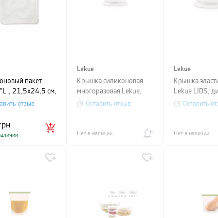
Lekue
Lekue
оновый пакет
Крышка силиконовая
Крышка эласт
"L", 21,5х24,5 см,
многоразовая Lekue,
Lekue LIDS, д
ачный
диаметр 11,5 см,
15 см, белый
авить отзыв
Оставить отзыв
Оставить от
прозрачный
грн
Нет в наличии
Нет в наличии
наличии