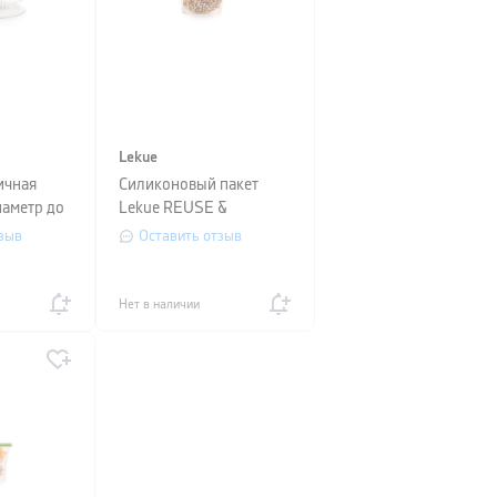
Lekue
ичная
Силиконовый пакет
иаметр до
Lekue REUSE &
REDUCE, объем 0,5 л,
зыв
Оставить отзыв
прозрачный
Нет в наличии