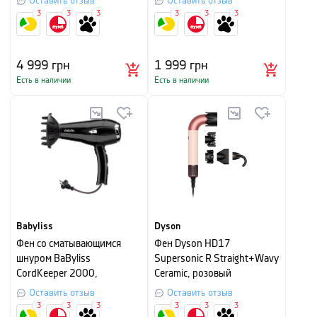
Оставить отзыв
Оставить отзыв
3
3
3
3
3
3
4 999
грн
1 999
грн
Есть в наличии
Есть в наличии
Babyliss
Dyson
Фен со сматывающимся
Фен Dyson HD17
шнуром BaByliss
Supersonic R Straight+Wavy
CordKeeper 2000,
Ceramic, розовый
мощность 2000 Вт, черный
Оставить отзыв
Оставить отзыв
с серебристым
3
3
3
3
3
3