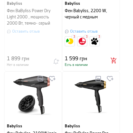
Babyliss
Babyliss
Фен BaByliss Power Dry
Фен Babyliss, 2200 W,
Light 2000 , мощность
черный с медным
2000 Вт, темно- серый
Оставить отзыв
Оставить отзыв
3
3
3
1 899
грн
1 599
грн
Нет в наличии
Есть в наличии
Babyliss
Babyliss