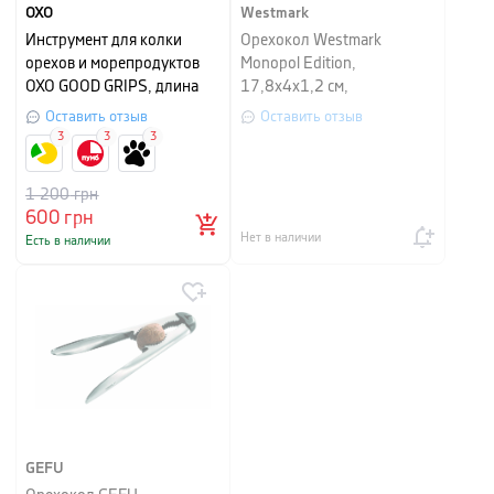
OXO
Westmark
Инструмент для колки
Орехокол Westmark
орехов и морепродуктов
Monopol Edition,
OXO GOOD GRIPS, длина
17,8х4х1,2 см,
16,7 см, черный
серебристый матовый
Оставить отзыв
Оставить отзыв
3
3
3
1 200
грн
600
грн
Нет в наличии
Есть в наличии
GEFU