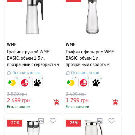
WMF
WMF
Графин с ручкой WMF
Графин с фильтром WMF
BASIC, объем 1,5 л,
BASIC, объем 1 л,
прозрачный с серебристым
прозрачный с золотым
Оставить отзыв
Оставить отзыв
3
3
3
3
3
3
3 599
грн
2 499
грн
2 499
грн
1 799
грн
Есть в наличии
Есть в наличии
-
27
%
-
25
%