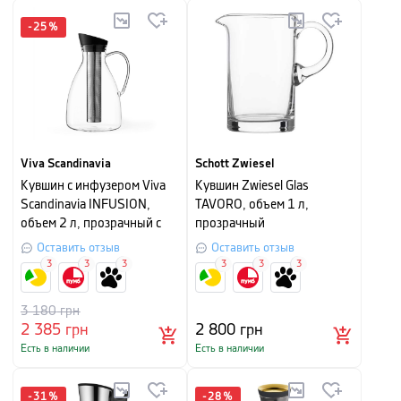
-
25
%
Viva Scandinavia
Schott Zwiesel
Кувшин с инфузером Viva
Кувшин Zwiesel Glas
Scandinavia INFUSION,
TAVORO, объем 1 л,
объем 2 л, прозрачный с
прозрачный
черным
Оставить отзыв
Оставить отзыв
3
3
3
3
3
3
3 180
грн
2 385
грн
2 800
грн
Есть в наличии
Есть в наличии
-
31
%
-
28
%