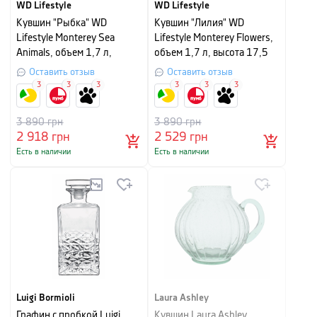
WD Lifestyle
WD Lifestyle
Кувшин "Рыбка" WD
Кувшин "Лилия" WD
Lifestyle Monterey Sea
Lifestyle Monterey Flowers,
Animals, объем 1,7 л,
объем 1,7 л, высота 17,5
высота 17,5 см,
см, прозрачный
Оставить отзыв
Оставить отзыв
прозрачный
3
3
3
3
3
3
3 890
грн
3 890
грн
2 918
грн
2 529
грн
Есть в наличии
Есть в наличии
Luigi Bormioli
Laura Ashley
Графин с пробкой Luigi
Кувшин Laura Ashley