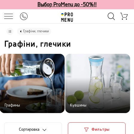
Выбор ProMenu до -50%!!
Графіни, глечики
Графіни, глечики
Графины
Кувшины
Cортировка
Фильтры