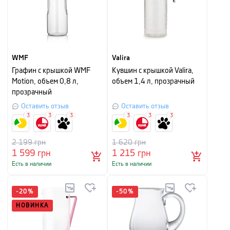
WMF
Valira
Графин с крышкой WMF
Кувшин с крышкой Valira,
Motion, объем 0,8 л,
объем 1,4 л, прозрачный
прозрачный
Оставить отзыв
Оставить отзыв
3
3
3
3
3
3
2 199
грн
1 620
грн
1 599
грн
1 215
грн
Есть в наличии
Есть в наличии
-
20
%
-
50
%
НОВИНКА