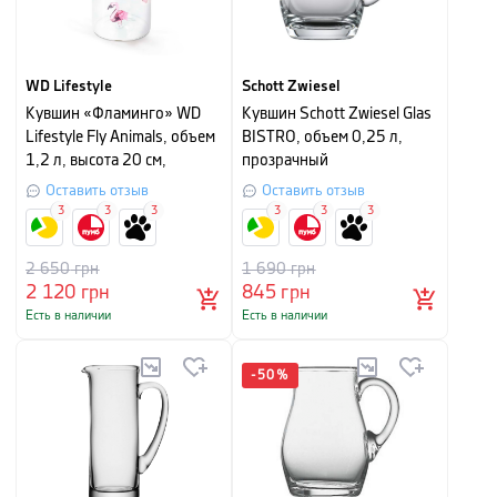
WD Lifestyle
Schott Zwiesel
Кувшин «Фламинго» WD
Кувшин Schott Zwiesel Glas
Lifestyle Fly Animals, объем
BISTRO, объем 0,25 л,
1,2 л, высота 20 см,
прозрачный
прозрачный
Оставить отзыв
Оставить отзыв
3
3
3
3
3
3
2 650
грн
1 690
грн
2 120
грн
845
грн
Есть в наличии
Есть в наличии
-
50
%