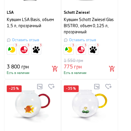
LSA
Schott Zwiesel
Кувшин LSA Basis, объем
Кувшин Schott Zwiesel Glas
1,5 л, прозрачный
BISTRO, объем 0,125 л,
прозрачный
Оставить отзыв
Оставить отзыв
3
3
3
3
3
3
1 550
грн
3 800
грн
775
грн
Есть в наличии
Есть в наличии
-
25
%
-
35
%