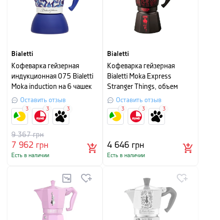
Bialetti
Bialetti
Кофеварка гейзерная
Кофеварка гейзерная
индукционная 075 Bialetti
Bialetti Moka Express
Moka induction на 6 чашек
Stranger Things, объем
0,27 л, на 6 чашек, черный
Оставить отзыв
Оставить отзыв
с красным
3
3
3
3
3
3
9 367
грн
7 962
грн
4 646
грн
Есть в наличии
Есть в наличии