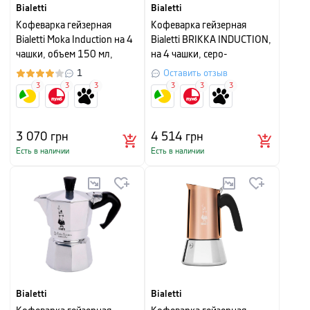
Bialetti
Bialetti
Кофеварка гейзерная
Кофеварка гейзерная
Bialetti Moka Induction на 4
Bialetti BRIKKA INDUCTION,
чашки, объем 150 мл,
на 4 чашки, серо-
черный
серебристый
1
Оставить отзыв
3
3
3
3
3
3
3 070
грн
4 514
грн
Есть в наличии
Есть в наличии
Bialetti
Bialetti