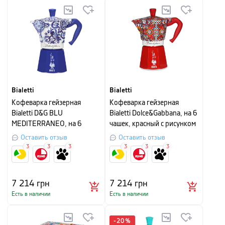
Bialetti
Bialetti
Кофеварка гейзерная
Кофеварка гейзерная
Bialetti D&G BLU
Bialetti Dolce&Gabbana, на 6
MEDITERRANEO, на 6
чашек, красный с рисунком
чашек, синий с рисунком
Оставить отзыв
Оставить отзыв
3
3
3
3
3
3
7 214
грн
7 214
грн
Есть в наличии
Есть в наличии
-
20
%