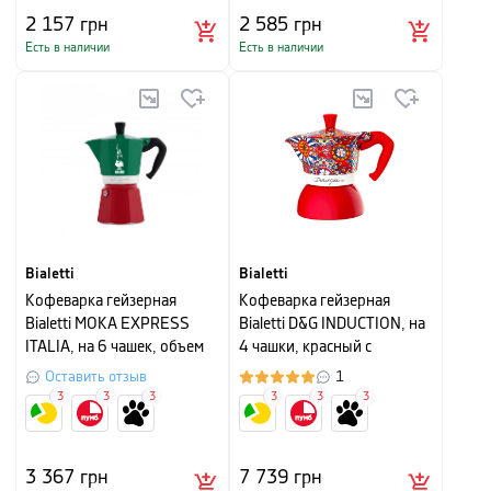
2 157
грн
2 585
грн
Есть в наличии
Есть в наличии
Bialetti
Bialetti
Кофеварка гейзерная
Кофеварка гейзерная
Bialetti MOKA EXPRESS
Bialetti D&G INDUCTION, на
ITALIA, на 6 чашек, объем
4 чашки, красный с
270 мл, красно-зеленый
рисунком
Оставить отзыв
1
3
3
3
3
3
3
3 367
грн
7 739
грн