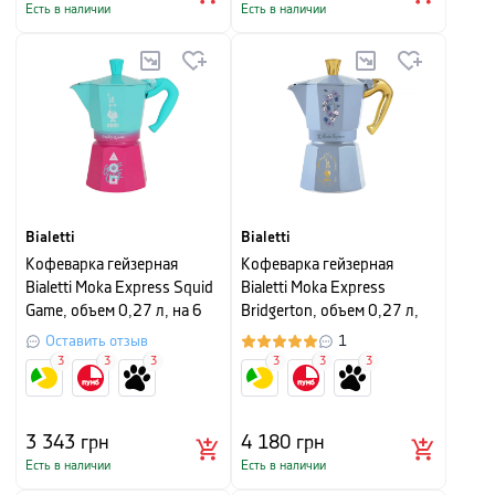
Есть в наличии
Есть в наличии
Bialetti
Bialetti
Кофеварка гейзерная
Кофеварка гейзерная
Bialetti Moka Express Squid
Bialetti Moka Express
Game, объем 0,27 л, на 6
Bridgerton, объем 0,27 л,
чашек, розово-голубой
на 6 чашек, синий с
Оставить отзыв
1
рисунком
3
3
3
3
3
3
3 343
грн
4 180
грн
Есть в наличии
Есть в наличии