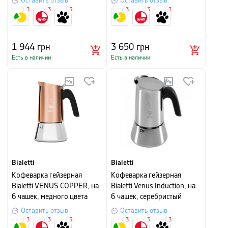
Оставить отзыв
Оставить отзыв
3
3
3
3
3
3
1 944
грн
3 650
грн
Есть в наличии
Есть в наличии
Bialetti
Bialetti
Кофеварка гейзерная
Кофеварка гейзерная
Bialetti VENUS COPPER, на
Bialetti Venus Induction, на
6 чашек, медного цвета
6 чашек, серебристый
Оставить отзыв
Оставить отзыв
3
3
3
3
3
3