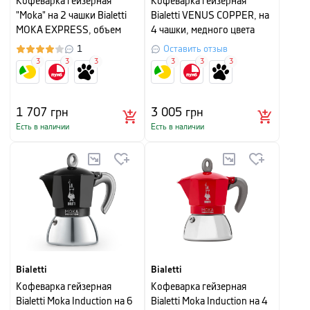
Кофеварка гейзерная
Кофеварка гейзерная
"Moka" на 2 чашки Bialetti
Bialetti VENUS COPPER, на
MOKA EXPRESS, объем
4 чашки, медного цвета
0,09 л,серебристый
1
Оставить отзыв
3
3
3
3
3
3
1 707
грн
3 005
грн
Есть в наличии
Есть в наличии
Bialetti
Bialetti
Кофеварка гейзерная
Кофеварка гейзерная
Bialetti Moka Induction на 6
Bialetti Moka Induction на 4