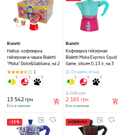
Bialetti
Bialetti
Набор: кофеварка
Кофеварка гейзерная
гейзерная и чашки Bialetti
Bialetti Moka Express Squid
"Moka" Dolce&Gabbana, на 2
Game, объем 0,13 л, на 3
чашки, красный с рисунком,
чашки, розово-голубой
1
Оставить отзыв
3 шт
3
3
3
3
3
3
2 706
грн
13 542
грн
2 165
грн
Есть в наличии
Есть в наличии
-
15
%
НОВИНКА