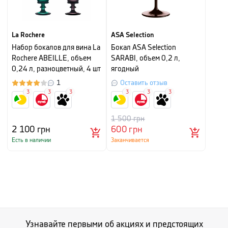
La Rochere
ASA Selection
Набор бокалов для вина La
Бокал ASA Selection
Rochere ABEILLE, объем
SARABI, объем 0,2 л,
0,24 л, разноцветный, 4 шт
ягодный
1
Оставить отзыв
3
3
3
3
3
3
1 500
грн
2 100
грн
600
грн
Есть в наличии
Заканчивается
Узнавайте первыми об акциях и предстоящих