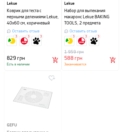
Lekue
Lekue
Коврик для теста с
Набор для выпекания
мерными делениями Lekue,
макаронс Lekue BAKING
40х60 см, коричневый
TOOLS, 2 предмета
Оставить отзыв
Оставить отзыв
3
3
3
3
3
3
1 959
грн
829
грн
588
грн
Есть в наличии
Заканчивается
GEFU