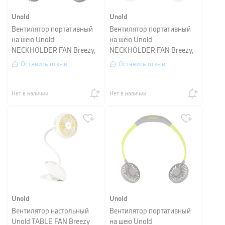
Unold
Unold
Вентилятор портативный
Вентилятор портативный
на шею Unold
на шею Unold
NECKHOLDER FAN Breezy,
NECKHOLDER FAN Breezy,
высота 29 см, синий с
высота 29 см, белый с
Оставить отзыв
Оставить отзыв
голубым
желтым
Нет в наличии
Нет в наличии
Unold
Unold
Вентилятор настольный
Вентилятор портативный
Unold TABLE FAN Breezy
на шею Unold