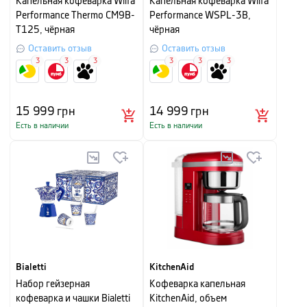
Капельная кофеварка Wilfa
Капельная кофеварка Wilfa
Performance Thermo CM9B-
Performance WSPL-3B,
T125, чёрная
чёрная
Оставить отзыв
Оставить отзыв
3
3
3
3
3
3
15 999
грн
14 999
грн
Есть в наличии
Есть в наличии
Bialetti
KitchenAid
Набор гейзерная
Кофеварка капельная
кофеварка и чашки Bialetti
KitchenAid, объем