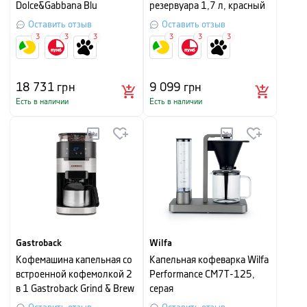
Dolce&Gabbana Blu
резервуара 1,7 л, красный
Mediterraneo, объем 0,27 л,
Оставить отзыв
Оставить отзыв
7 пр.
3
3
3
3
3
3
18 731
грн
9 099
грн
Есть в наличии
Есть в наличии
Gastroback
Wilfa
Кофемашина капельная со
Капельная кофеварка Wilfa
встроенной кофемолкой 2
Performance CM7T-125,
в 1 Gastroback Grind & Brew
серая
Pro Thermo