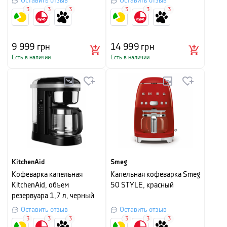
Оставить отзыв
Оставить отзыв
3
3
3
3
3
3
9 999
грн
14 999
грн
Есть в наличии
Есть в наличии
KitchenAid
Smeg
Кофеварка капельная
Капельная кофеварка Smeg
KitchenAid, объем
50 STYLE, красный
резервуара 1,7 л, черный
Оставить отзыв
Оставить отзыв
3
3
3
3
3
3