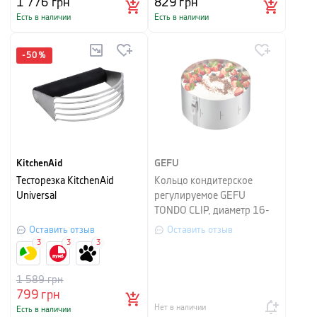
1 776
грн
829
грн
Есть в наличии
Есть в наличии
-
50
%
KitchenAid
GEFU
Тесторезка KitchenAid
Кольцо кондитерское
Universal
регулируемое GEFU
TONDO CLIP, диаметр 16-
30 см, серебристый
Оставить отзыв
Оставить отзыв
3
3
3
1 589
грн
799
грн
Нет в наличии
Есть в наличии