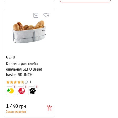
GEFU
Корзина для хлеба
овальная GEFU Bread
basket BRUNCH,
33,5х15х11,5 см, белый
1
3
3
3
1 440
грн
Заканчивается