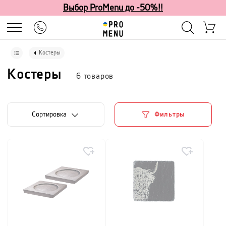
Выбор ProMenu до -50%!!
Костеры
Костеры
6
товаров
Cортировка
Фильтры