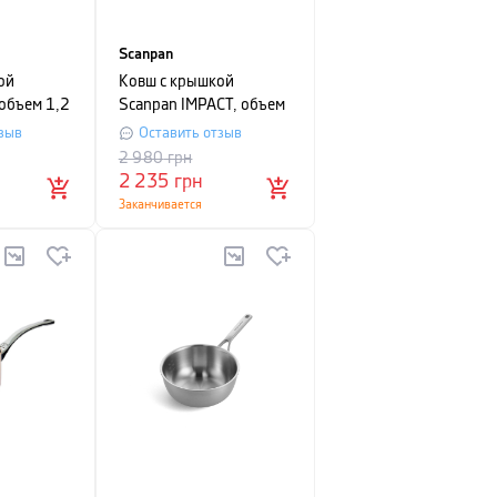
Scanpan
ой
Ковш с крышкой
объем 1,2
Scanpan IMPACT, объем
см,
1,2 л, серебристый
зыв
Оставить отзыв
2 980
грн
2 235
грн
Заканчивается