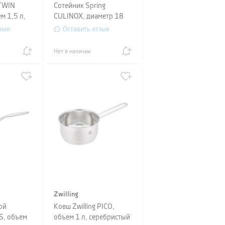
 TWIN
Сотейник Spring
м 1,5 л,
CULINOX, диаметр 18
,
см, медный
зыв
Оставить отзыв
Нет в наличии
Zwilling
ой
Ковш Zwilling PICO,
S, объем
объем 1 л, серебристый