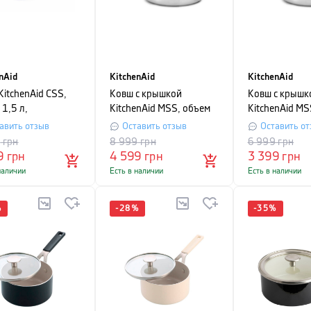
nAid
KitchenAid
KitchenAid
KitchenAid CSS,
Ковш с крышкой
Ковш с крышк
1,5 л,
KitchenAid MSS, объем
KitchenAid MS
ристый
3,1 л, серебристый
1,5 л, серебр
авить отзыв
Оставить отзыв
Оставить от
9
грн
8 999
грн
6 999
грн
9
грн
4 599
грн
3 399
грн
наличии
Есть в наличии
Есть в наличии
%
-
28
%
-
35
%