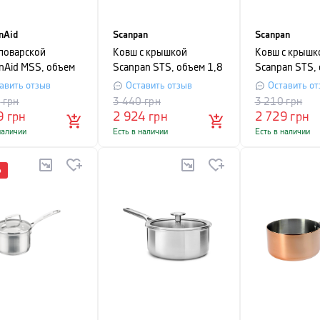
nAid
Scanpan
Scanpan
поварской
Ковш с крышкой
Ковш с крышк
enAid MSS, объем
Scanpan STS, объем 1,8
Scanpan STS, 
, серебристый
л, диаметр 16 см,
л, диаметр 14 
авить отзыв
Оставить отзыв
Оставить от
серебристый
серебристый
9
грн
3 440
грн
3 210
грн
9
грн
2 924
грн
2 729
грн
наличии
Есть в наличии
Есть в наличии
%