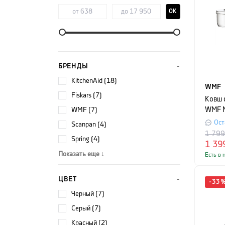
OK
БРЕНДЫ
KitchenAid (18)
WMF
Fiskars (7)
Ковш 
WMF (7)
WMF M
6040
Ост
Scanpan (4)
1 79
Spring (4)
1 39
Показать еще ↓
Есть в 
ЦВЕТ
-
33
черный (7)
серый (7)
красный (2)