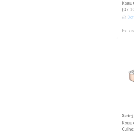
Ковш 
(07 1
Ост
Нет в н
Spring
Ковш 
Culino