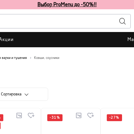
Выбор ProMenu до -50%!!
Акции
Ма
я варки и тушения
Ковши, соусники
Cортировка
%
-
31
%
-
27
%