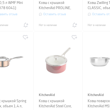
0,5 л WMF Mini
Ковш с крышкой
Ковш Zwilling
078 6041)
KitchenAid PROLINE,
CLASSIC, объе
объем 2 л, серебристый
диаметр 16 см
авить отзыв
Оставить отзыв
Оставить от
серебристый
аличии
Нет в наличии
Нет в наличии
KitchenAid
KitchenAid
с крышкой Spring
Ковш с крышкой
Ковш поварск
x, объем 1,4 л,
KitchenAid Steel Core,
KitchenAid MS