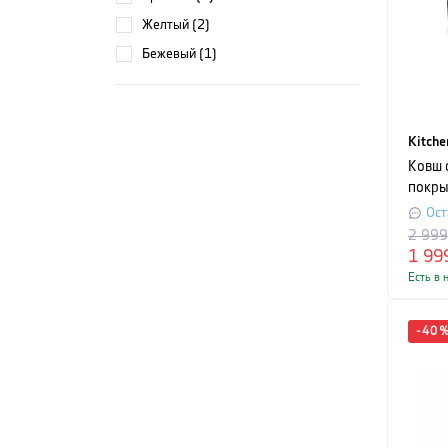
желтый (2)
бежевый (1)
Kitche
Ковш 
покры
CFA, о
Ост
черны
2 99
1 99
Есть в 
-
40