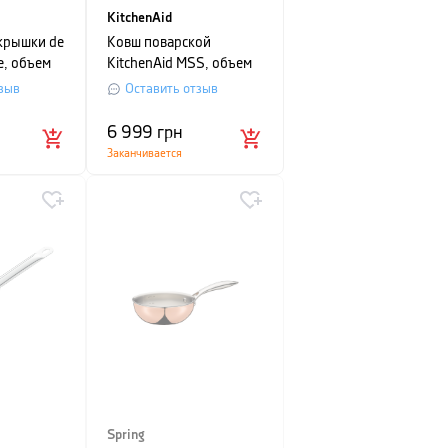
KitchenAid
 крышки de
Ковш поварской
e, объем
KitchenAid MSS, объем
р 16 см
3,1 л, серебристый
зыв
Оставить отзыв
6 999
грн
Заканчивается
Spring