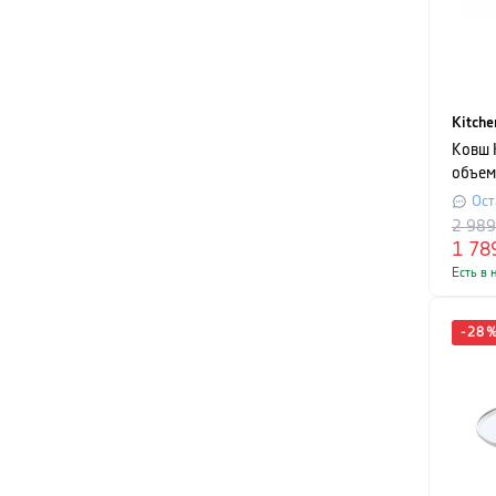
Kitche
Ковш 
объем 
сереб
Ост
2 98
1 78
Есть в 
-
28