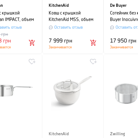
an
KitchenAid
De Buyer
с крышкой
Ковш с крышкой
Сотейник без
an IMPACT, объем
KitchenAid MSS, объем
Buyer Inocuivr
, серебристый
2,1 л, серебристый
1,8 л, диамет
авить отзыв
Оставить отзыв
Оставить от
0
грн
8
грн
7 999
грн
17 950
грн
ивается
Заканчивается
Заканчивается
KitchenAid
Zwilling