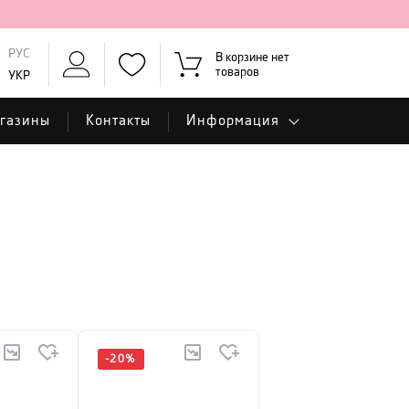
РУС
В корзине нет
товаров
УКР
газины
Контакты
Информация
-
20
%