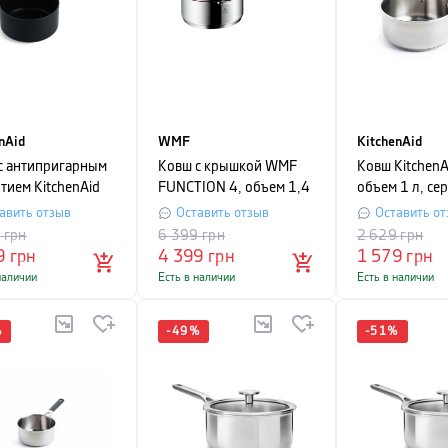
nAid
WMF
KitchenAid
с антипригарным
Ковш с крышкой WMF
Ковш KitchenA
тием KitchenAid
FUNCTION 4, объем 1,4
объем 1 л, се
бъем 1,5 л,
л, диаметр 16 см,
авить отзыв
Оставить отзыв
Оставить от
й
серебристый с красным
9
грн
6 399
грн
2 629
грн
9
грн
4 399
грн
1 579
грн
наличии
Есть в наличии
Есть в наличии
%
-
49
%
-
51
%