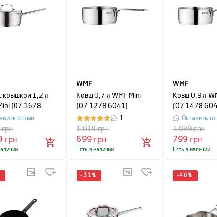
WMF
WMF
с крышкой 1,2 л
Ковш 0,7 л WMF Mini
Ковш 0,9 л WM
ini (07 1678
(07 1278 6041)
(07 1478 604
)
авить отзыв
1
Оставить от
9
грн
1 019
грн
1 099
грн
9
грн
699
грн
799
грн
наличии
Есть в наличии
Есть в наличии
%
-
31
%
-
40
%