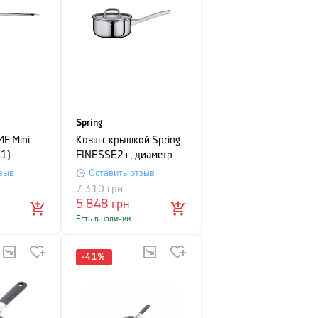
Spring
F Mini
Ковш с крышкой Spring
1)
FINESSE2+, диаметр
16 см, объем 1,4 л,
зыв
Оставить отзыв
серебристый
7 310
грн
5 848
грн
Есть в наличии
-
41
%