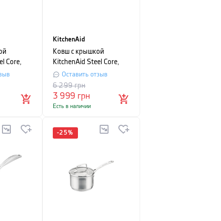
KitchenAid
ой
Ковш с крышкой
el Core,
KitchenAid Steel Core,
диаметр
объем 2 л, диаметр 18
зыв
Оставить отзыв
см, черный
6 299
грн
3 999
грн
Есть в наличии
-
25
%