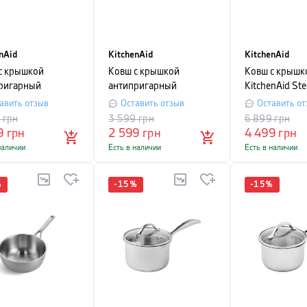
nAid
KitchenAid
KitchenAid
с крышкой
Ковш с крышкой
Ковш с крышк
ригарный
антипригарный
KitchenAid Ste
nAid Aluminium
KitchenAid Aluminium
объем 2,4 л, 
авить отзыв
Оставить отзыв
Оставить от
c, объем 1,6 л,
Ceramic, объем 1,6 л,
20 см, черный
9
грн
3 599
грн
6 899
грн
тр 16 см, черный
диаметр 16 см,
9
грн
2 599
грн
4 499
грн
кремовый
наличии
Есть в наличии
Есть в наличии
%
-
15
%
-
15
%