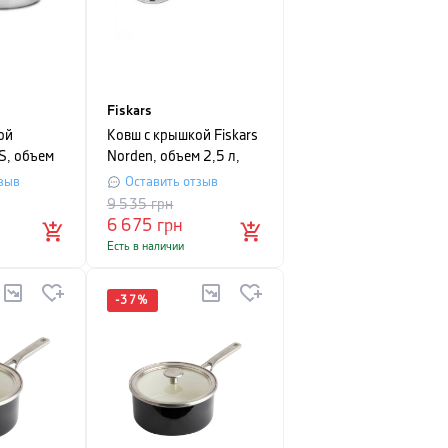
Fiskars
ой
Ковш с крышкой Fiskars
S, объем
Norden, объем 2,5 л,
истый
серебристый
зыв
Оставить отзыв
9 535
грн
6 675
грн
Есть в наличии
-
37
%