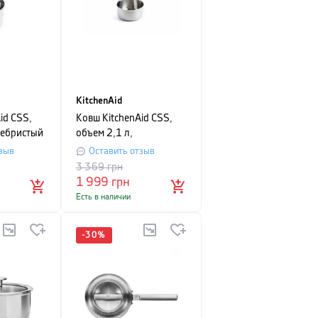
KitchenAid
id CSS,
Ковш KitchenAid CSS,
ребристый
объем 2,1 л,
серебристый
зыв
Оставить отзыв
3 369
грн
1 999
грн
Есть в наличии
-
30
%