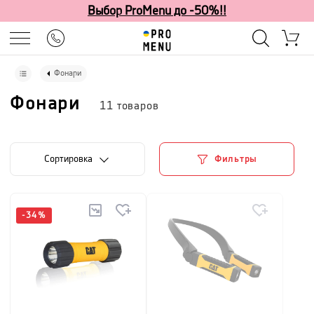
Выбор ProMenu до -50%!!
Фонари
Фонари
11
товаров
Cортировка
Фильтры
-
34
%