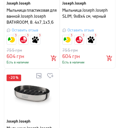
Joseph Joseph
Joseph Joseph
Мыльница пластиковая для
Мыльница Joseph Joseph
ванной Joseph Joseph
SLIM, 9х8х4 см, черный
BATHROOM, 8. 4х7,1х3,6
см, серый
Оставить отзыв
Оставить отзыв
3
3
3
3
3
3
755
грн
755
грн
604
грн
604
грн
Есть в наличии
Есть в наличии
-
20
%
Joseph Joseph