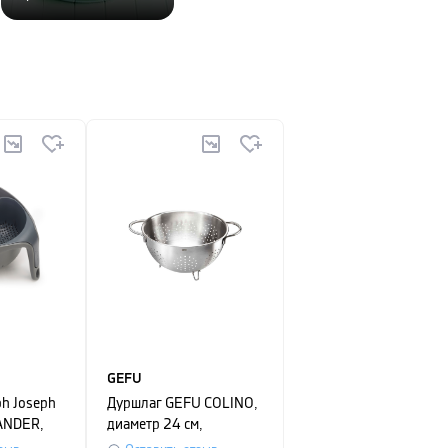
GEFU
h Joseph
Дуршлаг GEFU COLINO,
ANDER,
диаметр 24 см,
,3 см,
серебристый