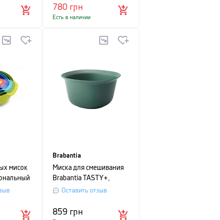
780
грн
Есть в наличии
Brabantia
ых мисок
Миска для смешивания
ональный
Brabantia TASTY+,
PH Nest
объем 3,2 л, зеленый
зыв
Оставить отзыв
етный, 9
859
грн