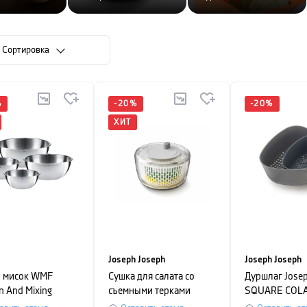
Cортировка
%
-
20
%
-
20
%
ХИТ
Joseph Joseph
Joseph Joseph
 мисок WMF
Сушка для салата со
Дуршлаг Josep
n And Mixing
съемными терками
SQUARE COL
, 4 предмета
Joseph Joseph Multi-
22,1x23,5x13