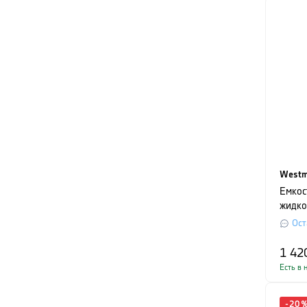
Westm
Емкос
жидко
объем 
Ост
прозр
1 42
Есть в 
-
20