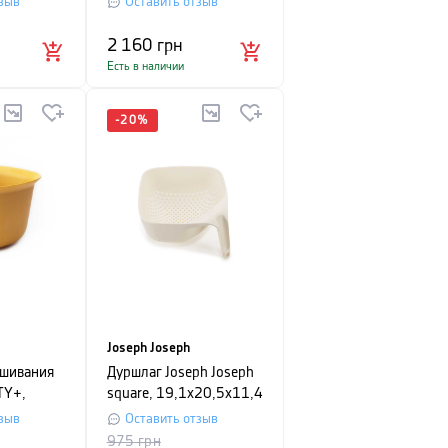
зыв
Оставить отзыв
мета
2 160
грн
Есть в наличии
-
20
%
Joseph Joseph
ешивания
Дуршлаг Joseph Joseph
TY+,
square, 19,1x20,5x11,4
желтый
см, белый
зыв
Оставить отзыв
975
грн