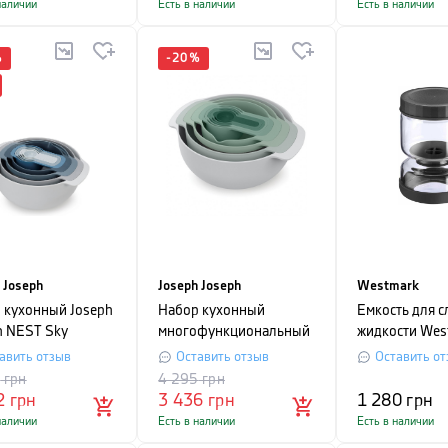
наличии
Есть в наличии
Есть в наличии
%
-
20
%
 Joseph
Joseph Joseph
Westmark
 кухонный Joseph
Набор кухонный
Емкость для с
h NEST Sky
многофункциональный
жидкости Wes
ns, серый, 9
Joseph Joseph NEST, 9
объем 750 мл
авить отзыв
Оставить отзыв
Оставить от
етов
предметов, зеленый
5
грн
4 295
грн
2
грн
3 436
грн
1 280
грн
наличии
Есть в наличии
Есть в наличии