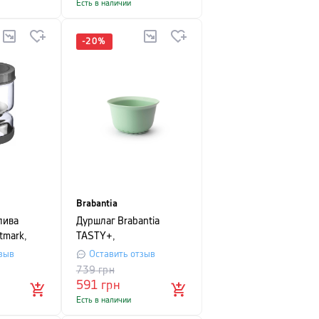
Есть в наличии
-
20
%
Brabantia
лива
Дуршлаг Brabantia
tmark,
TASTY+,
13,2х21,5х21,5 см,
зыв
Оставить отзыв
светло-зеленый
739
грн
591
грн
Есть в наличии