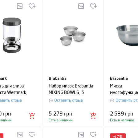
ark
Brabantia
Brabantia
ть для слива
Набор мисок Brabantia
Миска
сти Westmark,
MIXING BOWLS, 3
многофункци
0,9 л,
предмета, серебристый
с термостойк
авить отзыв
Оставить отзыв
Оставить от
ачный
покрытием и
нескользящим
0
грн
5 279
грн
2 589
грн
основанием Br
наличии
Есть в наличии
Есть в наличии
л, диаметр 26 
серебристый
%
-
47
%