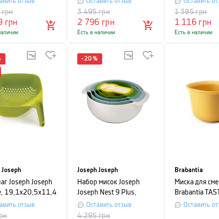
авить отзыв
Оставить отзыв
Оставить от
Prep ™ , 4 предмета,
серый, 2 пред
9
грн
3 495
грн
1 395
грн
разноцветный
9
грн
2 796
грн
1 116
грн
наличии
Есть в наличии
Есть в наличии
%
-
20
%
 Joseph
Joseph Joseph
Brabantia
аг Joseph Joseph
Набор мисок Joseph
Миска для см
e, 19,1x20,5x11,4
Joseph Nest 9 Plus,
Brabantia TAS
еленый
разноцветный, 9
объем 1,5 л, 
авить отзыв
Оставить отзыв
Оставить от
предметов
рн
4 295
грн