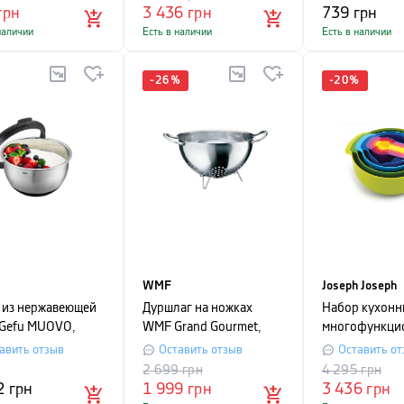
грн
3 436
грн
739
грн
наличии
Есть в наличии
Есть в наличии
-
26
%
-
20
%
WMF
Joseph Joseph
 из нержавеющей
Дуршлаг на ножках
Набор кухонн
 Gefu MUOVO,
WMF Grand Gourmet,
многофункци
тр 16 см,
серебристый
JOSEPH JOSE
авить отзыв
Оставить отзыв
Оставить от
ристый
Plus, разноцв
2 699
грн
4 295
грн
предметов
2
грн
1 999
грн
3 436
грн