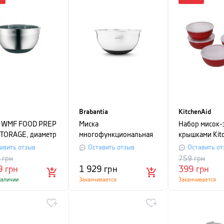
Brabantia
KitchenAid
а WMF FOOD PREP
Миска
Набор мисок-
TORAGE, диаметр
многофункциональная
крышками Kit
, серебристый
с термостойким
Universal, кра
авить отзыв
Оставить отзыв
Оставить от
покрытием и
9
грн
759
грн
нескользящим
9
грн
1 929
грн
399
грн
основанием Brabantia,
наличии
Заканчивается
Заканчивается
1,6 л, диаметр 22 см,
серебристый