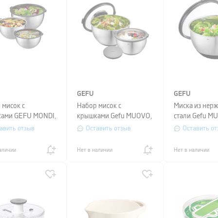
GEFU
GEFU
 мисок с
Набор мисок с
Миска из нер
ами GEFU MONDI,
крышками Gefu MUOVO,
стали Gefu M
ки, серебристый
диаметр 20 и 24 см,
диаметр 24 см
авить отзыв
Оставить отзыв
Оставить от
серебристый
серебристый
аличии
Нет в наличии
Нет в наличии