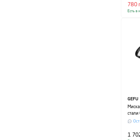
780
Есть в 
GEFU
Миска
стали
диаме
Ост
сереб
1 70