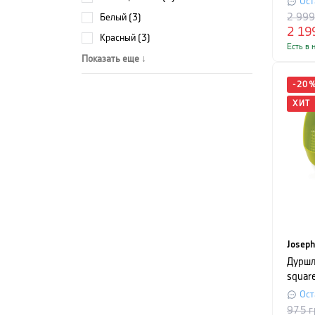
Ост
белый (3)
2 99
2 19
красный (3)
Есть в 
Показать еще ↓
-
20
ХИТ
Joseph
Дуршл
squar
см, з
Ост
975
г