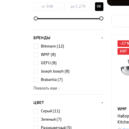
OK
БРЕНДЫ
-
27
Birkmann (12)
ХИТ
WMF (8)
GEFU (8)
Joseph Joseph (8)
Brabantia (7)
Показать еще ↓
ЦВЕТ
WMF
серый (11)
Набор
зеленый (7)
Kitche
разноцветный (5)
Bowls