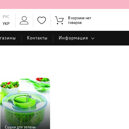
РУС
В корзине нет
товаров
УКР
газины
Контакты
Информация
Сушки для зелени