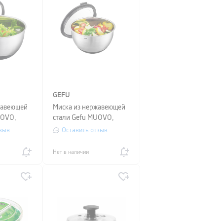
GEFU
жавеющей
Миска из нержавеющей
UOVO,
стали Gefu MUOVO,
,
диаметр 20 см,
зыв
Оставить отзыв
серебристый
Нет в наличии