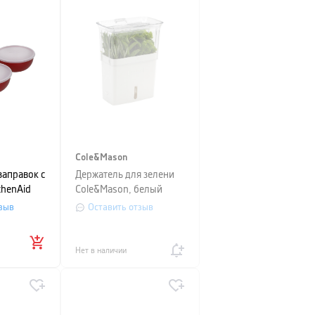
Cole&Mason
заправок с
Держатель для зелени
chenAid
Cole&Mason, белый
сный 4 шт
зыв
Оставить отзыв
Нет в наличии