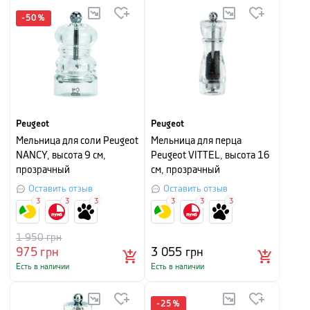
-
50
%
Peugeot
Peugeot
Мельница для соли Peugeot
Мельница для перца
NANCY, высота 9 см,
Peugeot VITTEL, высота 16
прозрачный
см, прозрачный
Оставить отзыв
Оставить отзыв
3
3
3
3
3
3
1 950
грн
975
грн
3 055
грн
Есть в наличии
Есть в наличии
-
25
%