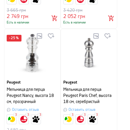
3 665
грн
3 420
грн
2 749
грн
2 052
грн
Есть в наличии
Есть в наличии
-
25
%
Peugeot
Peugeot
Мельница для перца
Мельница для перца
Peugeot Nancy, высота 18
Peugeot Paris Chef, высота
см, прозрачный
18 см, серебристый
Оставить отзыв
Оставить отзыв
3
3
3
3
3
3