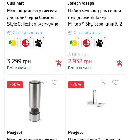
Cuisinart
Joseph Joseph
Мельница электрическая
Набор мельниц для соли и
для соли/перца Cuisinart
перца Joseph Joseph
Style Collection, жемчужно-
Milltop™ Sky, серо-синий, 2
серый
штуки
Оставить отзыв
Оставить отзыв
3
3
3
3
3
3
3 665
грн
3 299
грн
2 932
грн
Есть в наличии
Есть в наличии
-
30
%
-
25
%
Peugeot
Peugeot