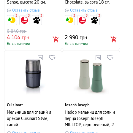
Sense, высота 20 см,
Chocolate, высота 18 см,
серебристый
шоколадный
Оставить отзыв
Оставить отзыв
3
3
3
3
3
3
6 840
грн
4 104
грн
2 990
грн
Есть в наличии
Есть в наличии
Cuisinart
Joseph Joseph
Мельница для специй и
Набор мельниц для соли и
орехов Cuisinart Style,
перца Joseph Joseph
синий
MILLTOP, серо-зеленый, 2
шт