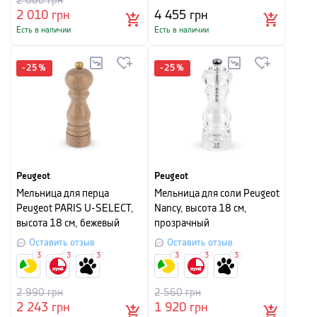
2 680
грн
2 010
грн
4 455
грн
Есть в наличии
Есть в наличии
-
25
%
-
25
%
Peugeot
Peugeot
Мельница для перца
Мельница для соли Peugeot
Peugeot PARIS U-SELECT,
Nancy, высота 18 см,
высота 18 см, бежевый
прозрачный
Оставить отзыв
Оставить отзыв
3
3
3
3
3
3
2 990
грн
2 560
грн
2 243
грн
1 920
грн