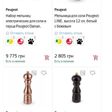
Peugeot
Peugeot
Набор мельниц
Мельница для соли Peugeot
электрических для соли и
LINE, высота 12 см, белый
перца Peugeot Daman,
с бежевым
высота 16 см, черный
Оставить отзыв
Оставить отзыв
3
3
3
3
3
3
9 775
грн
2 805
грн
Есть в наличии
Есть в наличии