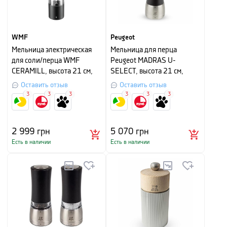
WMF
Peugeot
Мельница электрическая
Мельница для перца
для соли/перца WMF
Peugeot MADRAS U-
CERAMILL, высота 21 см,
SELECT, высота 21 см,
черный
шоколадный
Оставить отзыв
Оставить отзыв
3
3
3
3
3
3
2 999
грн
5 070
грн
Есть в наличии
Есть в наличии