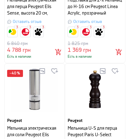
Мельница электрическая
Подставка для 2-х мельниц
для перца Peugeot Elis
до H-16 см Peugeot Linea
Sense, высота 20 см,
Acrylic, прозрачный
серебристый
Оставить отзыв
Оставить отзыв
3
3
3
3
3
3
6 840
грн
1 825
грн
4 788
грн
1 369
грн
Есть в наличии
Есть в наличии
-
40
%
Peugeot
Peugeot
Мельница электрическая
Мельница U-S для перца
для соли Peugeot Elis
Peugeot Paris U-Select