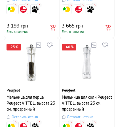
Оставить отзыв
Оставить отзыв
3
3
3
3
3
3
3 199
грн
3 665
грн
Есть в наличии
Есть в наличии
-
25
%
-
40
%
Peugeot
Peugeot
Мельница для перца
Мельница для соли Peugeot
Peugeot VITTEL, высота 23
VITTEL, высота 23 см,
см, прозрачный
прозрачный
Оставить отзыв
Оставить отзыв
3
3
3
3
3
3