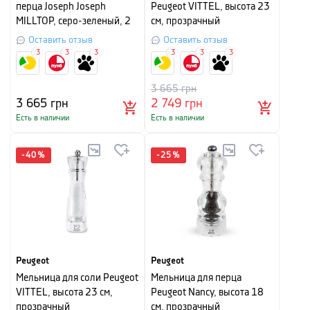
перца Joseph Joseph
Peugeot VITTEL, высота 23
MILLTOP, серо-зеленый, 2
см, прозрачный
шт
Оставить отзыв
Оставить отзыв
3
3
3
3
3
3
3 665
грн
3 665
грн
2 749
грн
Есть в наличии
Есть в наличии
-
40
%
-
25
%
Peugeot
Peugeot
Мельница для соли Peugeot
Мельница для перца
VITTEL, высота 23 см,
Peugeot Nancy, высота 18
прозрачный
см, прозрачный