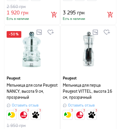
2 560
грн
1 920
грн
3 295
грн
Есть в наличии
Есть в наличии
-
50
%
Peugeot
Peugeot
Мельница для соли Peugeot
Мельница для перца
NANCY, высота 9 см,
Peugeot VITTEL, высота 16
прозрачный
см, прозрачный
Оставить отзыв
Оставить отзыв
3
3
3
3
3
3
1 950
грн