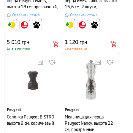
перца Peugeot Nancy,
перца GEFU Lamola, высота
высота 18 см, прозрачный,
16,6 см, 2 штуки,
2 штуки
прозрачный
Оставить отзыв
Оставить отзыв
3
3
3
3
3
3
5 010
грн
1 120
грн
Есть в наличии
Заканчивается
Peugeot
Peugeot
Солонка Peugeot BISTRO,
Мельница для перца
высота 9 см, коричневый
Peugeot Nancy, высота 22
см, прозрачный