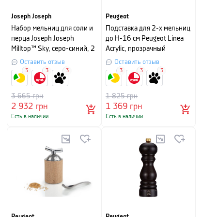
Joseph Joseph
Peugeot
Набор мельниц для соли и
Подставка для 2-х мельниц
перца Joseph Joseph
до H-16 см Peugeot Linea
Milltop™ Sky, серо-синий, 2
Acrylic, прозрачный
штуки
Оставить отзыв
Оставить отзыв
3
3
3
3
3
3
3 665
грн
1 825
грн
2 932
грн
1 369
грн
Есть в наличии
Есть в наличии
Peugeot
Peugeot