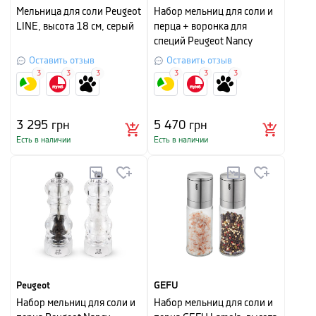
Мельница для соли Peugeot
Набор мельниц для соли и
LINE, высота 18 см, серый
перца + воронка для
специй Peugeot Nancy
Podium, высота 18 см,
Оставить отзыв
Оставить отзыв
красный
3
3
3
3
3
3
3 295
грн
5 470
грн
Есть в наличии
Есть в наличии
Peugeot
GEFU
Набор мельниц для соли и
Набор мельниц для соли и