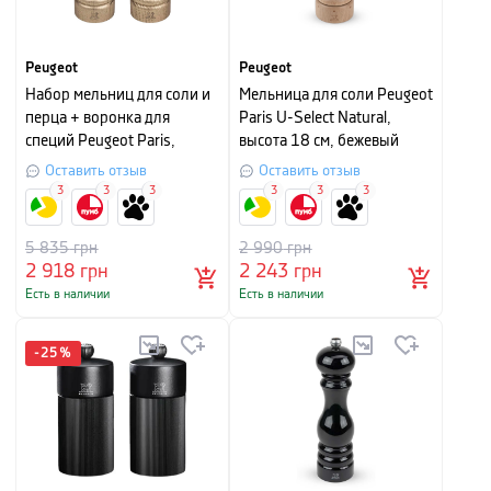
Peugeot
Peugeot
Набор мельниц для соли и
Мельница для соли Peugeot
перца + воронка для
Paris U-Select Natural,
специй Peugeot Paris,
высота 18 см, бежевый
высота 18 см, золотой
Оставить отзыв
Оставить отзыв
3
3
3
3
3
3
5 835
грн
2 990
грн
2 918
грн
2 243
грн
Есть в наличии
Есть в наличии
-
25
%