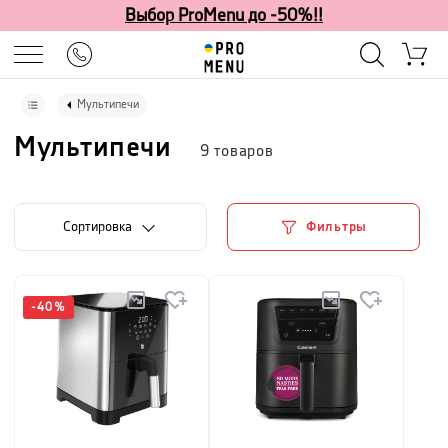
Выбор ProMenu до -50%!!
Мультипечи
Мультипечи
9
товаров
Cортировка
Фильтры
-
40
%