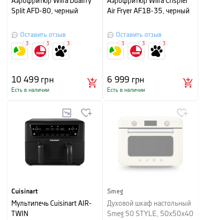
Аэрофритюр Wilfa Dualfry
Аэрофритюр Wilfa Crispier
Split AFD-80, черный
Air Fryer AF1B-35, черный
Оставить отзыв
Оставить отзыв
3
3
3
3
3
3
10 499
грн
6 999
грн
Есть в наличии
Есть в наличии
Cuisinart
Smeg
Мультипечь Cuisinart AIR-
Духовой шкаф настольный
TWIN
Smeg 50 STYLE, 50х50х40