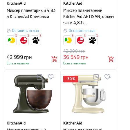
KitchenAid
KitchenAid
Миксер планетарный 4,83
Миксер планетарный
л KitchenAid Кремовый
KitchenAid ARTISAN, объем
чаши 4,83 л,
можжевельник
Оставить отзыв
Оставить отзыв
3
3
3
3
3
3
42 999
грн
42 999
грн
36 549
грн
Есть в наличии
Есть в наличии
-
30
%
KitchenAid
KitchenAid