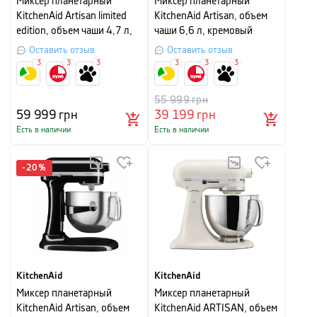
Миксер планетарный
Миксер планетарный
KitchenAid Artisan limited
KitchenAid Artisan, объем
edition, объем чаши 4,7 л,
чаши 6,6 л, кремовый
вечнозеленый
Оставить отзыв
Оставить отзыв
3
3
3
3
3
3
55 999
грн
59 999
грн
39 199
грн
Есть в наличии
Есть в наличии
-
20
%
KitchenAid
KitchenAid
Миксер планетарный
Миксер планетарный
KitchenAid Artisan, объем
KitchenAid ARTISAN, объем