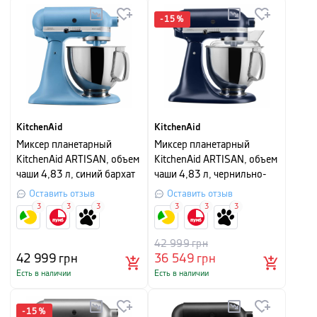
-
15
%
KitchenAid
KitchenAid
Миксер планетарный
Миксер планетарный
KitchenAid ARTISAN, объем
KitchenAid ARTISAN, объем
чаши 4,83 л, синий бархат
чаши 4,83 л, чернильно-
синий
Оставить отзыв
Оставить отзыв
3
3
3
3
3
3
42 999
грн
42 999
грн
36 549
грн
Есть в наличии
Есть в наличии
-
15
%