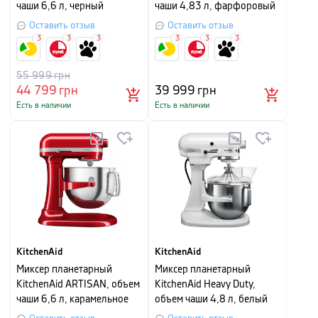
чаши 6,6 л, черный
чаши 4,83 л, фарфоровый
белый
Оставить отзыв
Оставить отзыв
3
3
3
3
3
3
55 999
грн
44 799
грн
39 999
грн
Есть в наличии
Есть в наличии
KitchenAid
KitchenAid
Миксер планетарный
Миксер планетарный
KitchenAid ARTISAN, объем
KitchenAid Heavy Duty,
чаши 6,6 л, карамельное
объем чаши 4,8 л, белый
яблоко