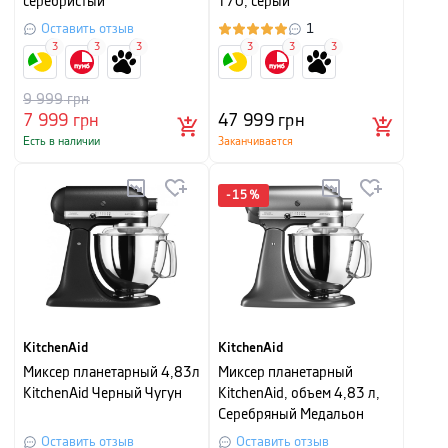
серебристый
T70, серый
Оставить отзыв
1
3
3
3
3
3
3
9 999
грн
7 999
грн
47 999
грн
Есть в наличии
Заканчивается
-
15
%
KitchenAid
KitchenAid
Миксер планетарный 4,83л
Миксер планетарный
KitchenAid Черный Чугун
KitchenAid, объем 4,83 л,
Серебряный Медальон
Оставить отзыв
Оставить отзыв