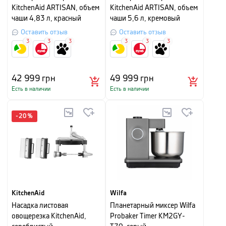
KitchenAid ARTISAN, объем
KitchenAid ARTISAN, объем
чаши 4,83 л, красный
чаши 5,6 л, кремовый
Оставить отзыв
Оставить отзыв
3
3
3
3
3
3
42 999
грн
49 999
грн
Есть в наличии
Есть в наличии
-
20
%
KitchenAid
Wilfa
Насадка листовая
Планетарный миксер Wilfa
овощерезка KitchenAid,
Probaker Timer KM2GY-