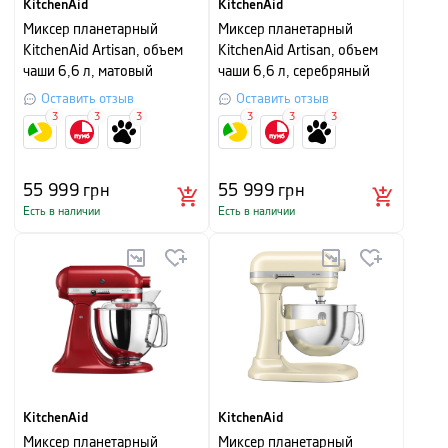
KitchenAid
KitchenAid
Миксер планетарный
Миксер планетарный
KitchenAid Artisan, объем
KitchenAid Artisan, объем
чаши 6,6 л, матовый
чаши 6,6 л, серебряный
черный
медальон
Оставить отзыв
Оставить отзыв
3
3
3
3
3
3
55 999
грн
55 999
грн
Есть в наличии
Есть в наличии
KitchenAid
KitchenAid
Миксер планетарный
Миксер планетарный