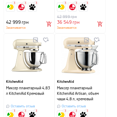
3
3
3
3
3
3
42 999
грн
42 999
грн
36 549
грн
Заканчивается
Заканчивается
KitchenAid
KitchenAid
Миксер планетарный 4,83
Миксер планетарный
л KitchenAid Кремовый
KitchenAid Artisan, объем
чаши 4,8 л, кремовый
Оставить отзыв
Оставить отзыв
3
3
3
3
3
3