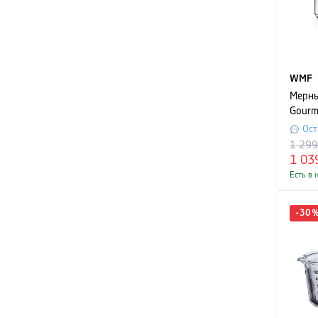
WMF
Мерны
Gourm
прозр
Ост
1 29
1 03
Есть в 
-
30