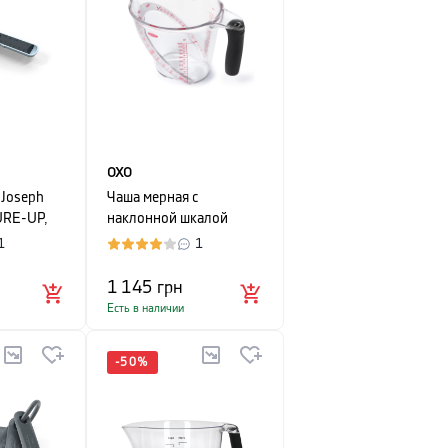
OXO
 Joseph
Чаша мерная с
URE-UP,
наклонной шкалой
делений OXO
1
1
MEASURING,22х15х14
см, прозрачный
1 145
грн
Есть в наличии
-
50
%