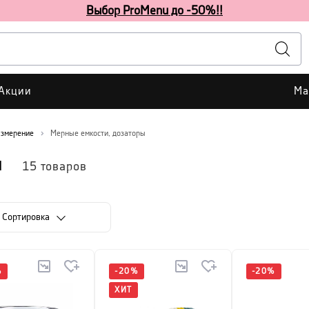
Выбор ProMenu до -50%!!
Акции
Ма
змерение
Мерные емкости, дозаторы
ы
15
товаров
Cортировка
%
-
20
%
-
20
%
ХИТ