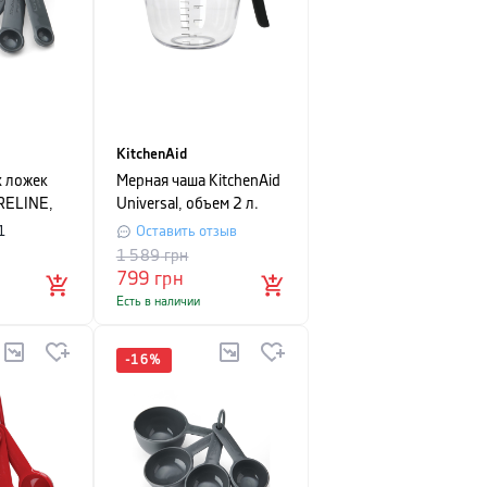
KitchenAid
 ложек
Мерная чаша KitchenAid
RELINE,
Universal, объем 2 л.
1
Оставить отзыв
1 589
грн
799
грн
Есть в наличии
-
16
%