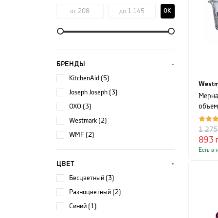
OK
БРЕНДЫ
KitchenAid (5)
Westm
Joseph Joseph (3)
Мерна
OXO (3)
объем
Westmark (2)
1 27
WMF (2)
893
Есть в 
ЦВЕТ
бесцветный (3)
разноцветный (2)
синий (1)