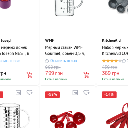
 Joseph
WMF
KitchenAid
 мерных ложек
Мерный стакан WMF
Набор мерных
h Joseph NEST, 8
Gourmet, объем 0,5 л,
KitchenAid CO
азноцветный
прозрачный
серый, 5 шт
авить отзыв
Оставить отзыв
999
грн
439
грн
грн
799
грн
369
грн
наличии
Есть в наличии
Есть в наличии
%
-
58
%
-
14
%