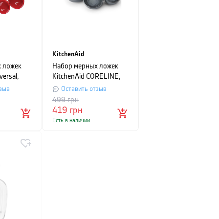
KitchenAid
 ложек
Набор мерных ложек
versal,
KitchenAid CORELINE,
.
серый, 4 шт
зыв
Оставить отзыв
499
грн
419
грн
Есть в наличии