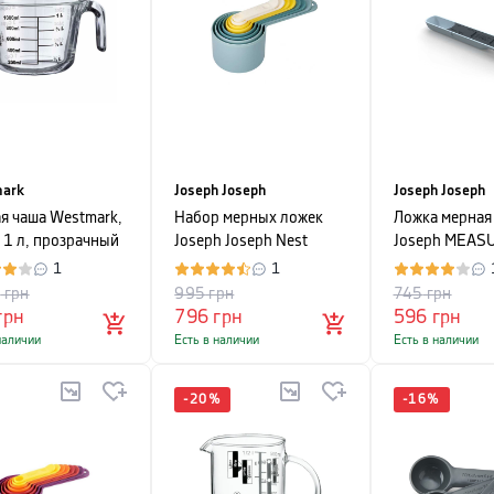
ark
Joseph Joseph
Joseph Joseph
я чаша Westmark,
Набор мерных ложек
Ложка мерная
 1 л, прозрачный
Joseph Joseph Nest
Joseph MEAS
OPAL, разноцветный, 8
синий
1
1
предметов
5
грн
995
грн
745
грн
грн
796
грн
596
грн
наличии
Есть в наличии
Есть в наличии
-
20
%
-
16
%