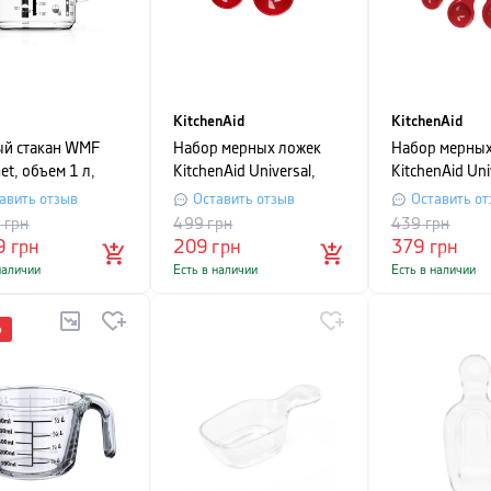
KitchenAid
KitchenAid
й стакан WMF
Набор мерных ложек
Набор мерных
et, объем 1 л,
KitchenAid Universal,
KitchenAid Uni
ачный
красный, 4 шт.
красный, 5 шт
авить отзыв
Оставить отзыв
Оставить от
9
грн
499
грн
439
грн
9
грн
209
грн
379
грн
наличии
Есть в наличии
Есть в наличии
%