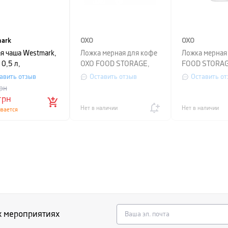
ark
OXO
OXO
я чаша Westmark,
Ложка мерная для кофе
Ложка мерная
0,5 л,
OXO FOOD STORAGE,
FOOD STORAG
ачный
прозрачный
прозрачный
авить отзыв
Оставить отзыв
Оставить от
рн
грн
Нет в наличии
Нет в наличии
ивается
х мероприятиях