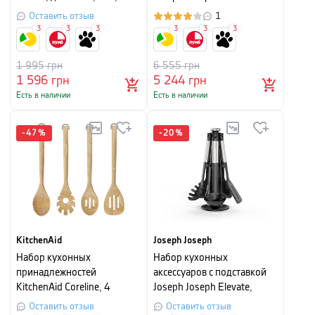
серебристый, 2 шт
AND GADGETS, серый, 7
Оставить отзыв
1
предметов
3
3
3
3
3
3
1 995
грн
6 555
грн
1 596
грн
5 244
грн
Есть в наличии
Есть в наличии
-
47
%
-
20
%
KitchenAid
Joseph Joseph
Набор кухонных
Набор кухонных
принадлежностей
аксессуаров с подставкой
KitchenAid Coreline, 4
Joseph Joseph Elevate,
предмета
высота 35 см, серебристый,
Оставить отзыв
Оставить отзыв