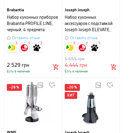
Brabantia
Joseph Joseph
Набор кухонных приборов
Набор кухонных
Brabantia PROFILE LINE,
аксессуаров с подставкой
черный, 4 предмета
Joseph Joseph ELEVATE,
высота 36 см, 7 предметов,
Оставить отзыв
Оставить отзыв
зеленый
3
3
3
3
3
3
5 555
грн
2 529
грн
4 444
грн
Есть в наличии
Есть в наличии
-
28
%
-
20
%
ХИТ
WMF
Joseph Joseph