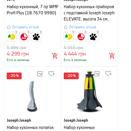
Набор кухонный, 7 пр WMF
Набор кухонных приборов
Profi Plus (18 7670 9990)
с подставкой Joseph Joseph
ELEVATE, высота 34 см,
серый, 7 предметов
Оставить отзыв
Оставить отзыв
3
3
3
3
3
3
5 999
грн
5 555
грн
4 299
грн
4 444
грн
Есть в наличии
Есть в наличии
-
20
%
-
20
%
Joseph Joseph
Joseph Joseph
Набор кухонных лопаток
Набор кухонных