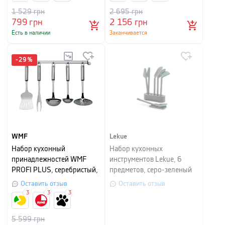
1 529
грн
2 695
грн
799
грн
2 156
грн
Есть в наличии
Заканчивается
-
29
%
WMF
Lekue
Набор кухонный
Набор кухонных
принадлежностей WMF
инструментов Lekue, 6
PROFI PLUS, серебристый,
предметов, серо-зеленый
5 предметов
Оставить отзыв
Оставить отзыв
3
3
3
5 599
грн