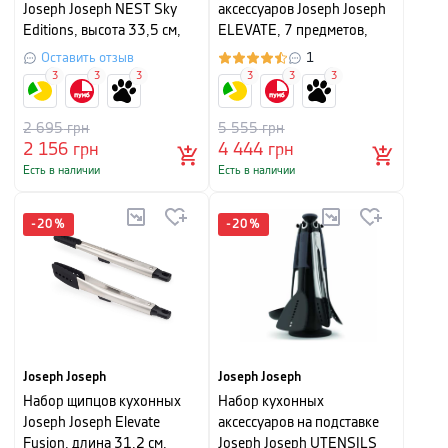
Joseph Joseph NEST Sky
аксессуаров Joseph Joseph
Editions, высота 33,5 см,
ELEVATE, 7 предметов,
ширина 11 см, серый, 6
разноцветный
Оставить отзыв
1
предметов
3
3
3
3
3
3
2 695
грн
5 555
грн
2 156
грн
4 444
грн
Есть в наличии
Есть в наличии
-
20
%
-
20
%
Joseph Joseph
Joseph Joseph
Набор щипцов кухонных
Набор кухонных
Joseph Joseph Elevate
аксессуаров на подставке
Fusion, длина 31,2 см,
Joseph Joseph UTENSILS