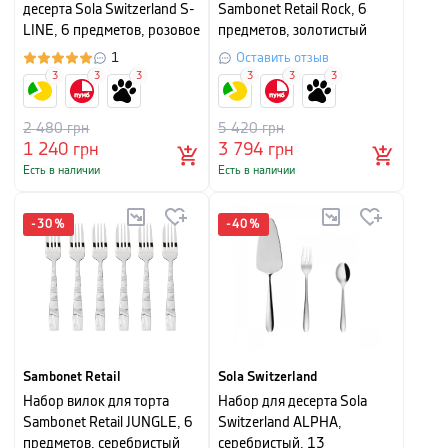
десерта Sola Switzerland S-
Sambonet Retail Rock, 6
LINE, 6 предметов, розовое
предметов, золотистый
золото
1
Оставить отзыв
3
3
3
3
3
3
2 480
грн
5 420
грн
1 240
грн
3 794
грн
Есть в наличии
Есть в наличии
-
30
%
-
40
%
Sambonet Retail
Sola Switzerland
Набор вилок для торта
Набор для десерта Sola
Sambonet Retail JUNGLE, 6
Switzerland ALPHA,
предметов, серебристый
серебристый, 13