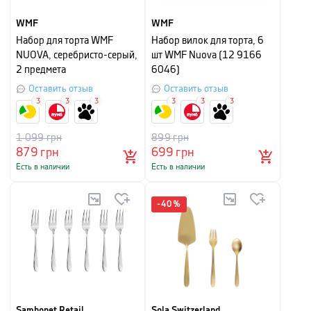
WMF
WMF
Набор для торта WMF
Набор вилок для торта, 6
NUOVA, серебристо-серый,
шт WMF Nuova (12 9166
2 предмета
6046)
Оставить отзыв
Оставить отзыв
3
3
3
3
3
3
1 099
грн
899
грн
879
грн
699
грн
Есть в наличии
Есть в наличии
-
40
%
Sambonet Retail
Sola Switzerland