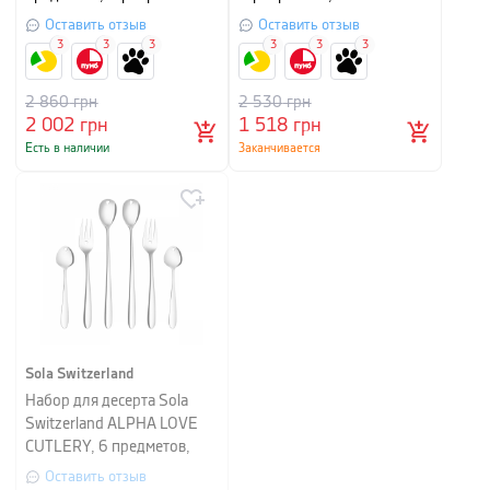
предметов
Оставить отзыв
Оставить отзыв
3
3
3
3
3
3
2 860
грн
2 530
грн
2 002
грн
1 518
грн
Есть в наличии
Заканчивается
Sola Switzerland
Набор для десерта Sola
Switzerland ALPHA LOVE
CUTLERY, 6 предметов,
серебристый
Оставить отзыв