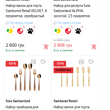
Набор вилок для торта
Набор для десерта Sola
Sambonet Retail VELVET, 6
Switzerland ALPHA,
предметов, серебристый
золотой, 13 предметов
Оставить отзыв
Оставить отзыв
3
3
3
3
3
3
4 680
грн
2 600
грн
2 808
грн
Есть в наличии
Есть в наличии
-
50
%
-
30
%
НОВИНКА
Sola Switzerland
Sambonet Retail
Набор приборов для
Набор вилок для торта