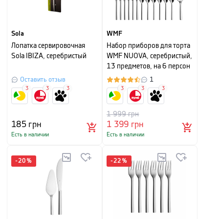
Sola
WMF
Лопатка сервировочная
Набор приборов для торта
Sola IBIZA, серебристый
WMF NUOVA, серебристый,
13 предметов, на 6 персон
Оставить отзыв
1
3
3
3
3
3
3
1 999
грн
185
грн
1 399
грн
Есть в наличии
Есть в наличии
-
20
%
-
22
%