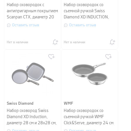
Набор сковородок с
Набор сковородок со
антипригарным покрытием
съемной ручкой Swiss
Scanpan CTX, диаметр 20
Diamond XD INDUCTION,
см и 28 см, 2 шт
диаметр 24 см и 28 см,
Оставить отзыв
Оставить отзыв
черный
Нет в наличии
Нет в наличии
Swiss Diamond
WMF
Набор сковород Swiss
Набор сковородок со
Diamond XD Induction,
съемной ручкой WMF
диаметр 28 см и 28х28 см,
Click&Serve, диаметр 24 см
черный
и 28 см, серебристо-