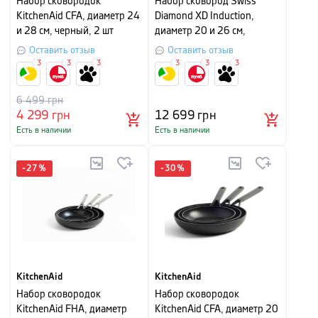
Набор сковородок
Набор сковород Swiss
KitchenAid CFA, диаметр 24
Diamond XD Induction,
и 28 см, черный, 2 шт
диаметр 20 и 26 см,
черный
Оставить отзыв
Оставить отзыв
3
3
3
3
3
3
6 499
грн
4 299
грн
12 699
грн
Есть в наличии
Есть в наличии
-
27
%
-
30
%
KitchenAid
KitchenAid
Набор сковородок
Набор сковородок
KitchenAid FHA, диаметр
KitchenAid CFA, диаметр 20