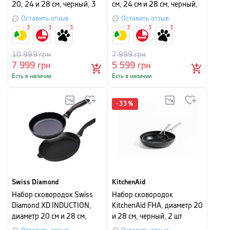
20, 24 и 28 см, черный, 3
см, 24 см и 28 см, черный,
шт
3 шт
Оставить отзыв
Оставить отзыв
3
3
3
3
3
3
10 999
грн
7 999
грн
7 999
грн
5 599
грн
Есть в наличии
Есть в наличии
-
33
%
Swiss Diamond
KitchenAid
Набор сковородок Swiss
Набор сковородок
Diamond XD INDUCTION,
KitchenAid FHA, диаметр 20
диаметр 20 см и 28 см,
и 28 см, черный, 2 шт
черный