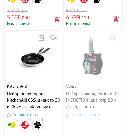
7 110
грн
6 499
грн
5 688
грн
4 799
грн
Есть в наличии
Есть в наличии
KitchenAid
Valira
Набор сковородок
Набор сковород Valira AIRE
KitchenAid CSS, диаметр 20
INDUCTION, диаметр 20 и
и 28 см, серебристый с
24 см, черный
черным, 2 шт
Оставить отзыв
Оставить отзыв
3
3
3