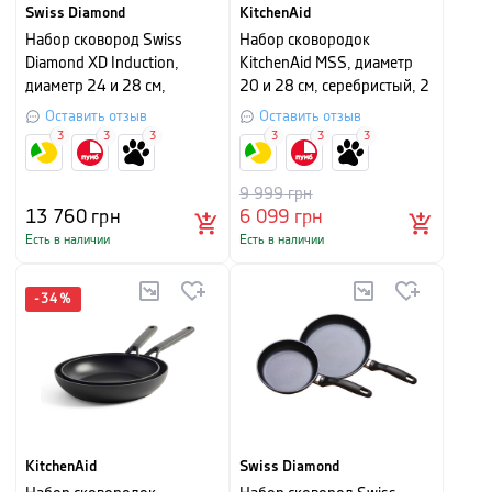
Swiss Diamond
KitchenAid
Набор сковород Swiss
Набор сковородок
Diamond XD Induction,
KitchenAid MSS, диаметр
диаметр 24 и 28 см,
20 и 28 см, серебристый, 2
черный
шт
Оставить отзыв
Оставить отзыв
3
3
3
3
3
3
9 999
грн
13 760
грн
6 099
грн
Есть в наличии
Есть в наличии
-
34
%
KitchenAid
Swiss Diamond