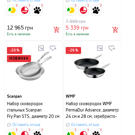
Оставить отзыв
Оставить отзыв
3
3
3
3
3
3
7 999
грн
12 965
грн
5 339
грн
Есть в наличии
Есть в наличии
-
20
%
-
26
%
НОВИНКА
Scanpan
WMF
Набор сковородок
Набор сковородок WMF
стальных Scanpan
PermaDur Advance, диаметр
Fry Pan STS, диаметр 20 см
24 см и 28 см, серебристо-
и 28 см, серебристый
черный, 2 шт
Оставить отзыв
Оставить отзыв
3
3
3
3
3
3